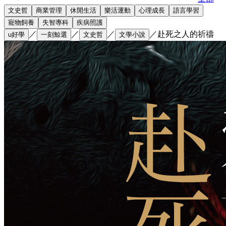
文史哲
商業管理
休閒生活
樂活運動
心理成長
語言學習
寵物飼養
失智專科
疾病照護
／
／
／
／
赴死之人的祈禱
u好學
一刻鯨選
文史哲
文學小說