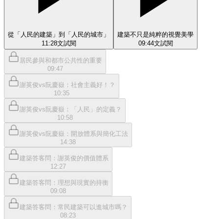
從「人民的建築」到「人民的城市」
建築不只是純粹的視覺美學
11:28
文
試閱
09:44
文
試閱
居民參與和都市公共性的重要
09:47
謝英俊vs阮慶嶽：社會主義好！？
10:35
謝英俊vs阮慶嶽：「人民」的定義？
10:58
謝英俊vs阮慶嶽：開放體系與簡化工法
14:38
建築答客問：謝英俊的價值體系
12:27
建築答客問：理想與現實的持衡
09:08
建築答客問：常民建築可以進城市嗎？
08:23