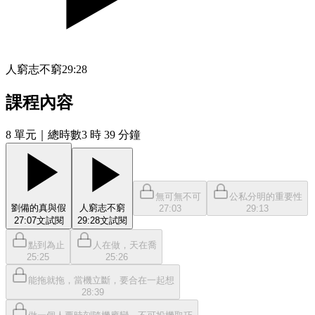
人窮志不窮
29:28
課程內容
8
單元
｜總時數3 時 39 分鐘
無可無不可
公私分明的重要性
劉備的真與假
人窮志不窮
27:03
29:13
27:07
文
試閱
29:28
文
試閱
點到為止
人在做，天在喬
25:25
25:26
能拖就拖，當機立斷，要合在一起想
28:39