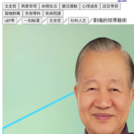
文史哲
商業管理
休閒生活
樂活運動
心理成長
語言學習
寵物飼養
失智專科
疾病照護
／
／
／
／
劉備的領導藝術
u好學
一刻鯨選
文史哲
社科人文