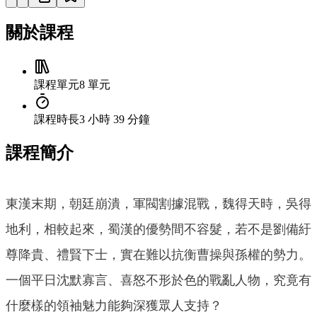
關於課程
課程單元
8 單元
課程時長
3 小時 39 分鐘
課程簡介
東漢末期，朝廷崩潰，軍閥割據混戰，魏得天時，吳得
地利，相較起來，蜀漢的優勢間不容髮，若不是劉備紆
尊降貴、禮賢下士，實在難以抗衡曹操與孫權的勢力。
一個平日沈默寡言、喜怒不形於色的戰亂人物，究竟有
什麼樣的領袖魅力能夠深獲眾人支持？