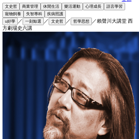
文史哲
商業管理
休閒生活
樂活運動
心理成長
語言學習
寵物飼養
失智專科
疾病照護
／
／
／
／
賴聲川大講堂 西
u好學
一刻鯨選
文史哲
哲學思想
方劇場史六講