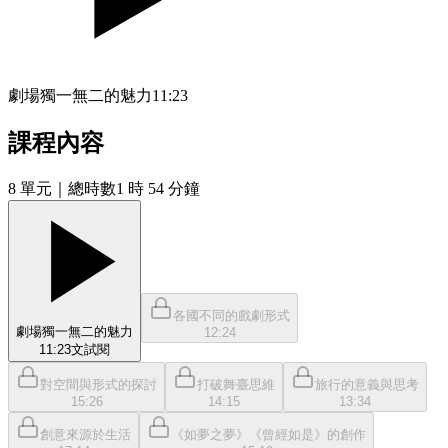
劇場獨一無二的魅力
11:23
課程內容
8
單元
｜總時數1 時 54 分鐘
各國不同的戲劇形式
劇場獨一無二的魅力
12:24
11:23
文
試閱
對空間與形式的探討
打破舞臺思維
旅行的意義與思考
15:26
14:15
13:34
創意來源於生活
《如夢之夢》《曾經如是》的創作