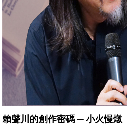
賴聲川的創作密碼 ─ 小火慢燉