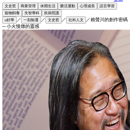
文史哲
商業管理
休閒生活
樂活運動
心理成長
語言學習
寵物飼養
失智專科
疾病照護
／
／
／
／
賴聲川的創作密碼
u好學
一刻鯨選
文史哲
社科人文
─ 小火慢燉的靈感