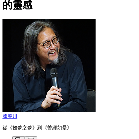
的靈感
賴聲川
從《如夢之夢》到《曾經如是》