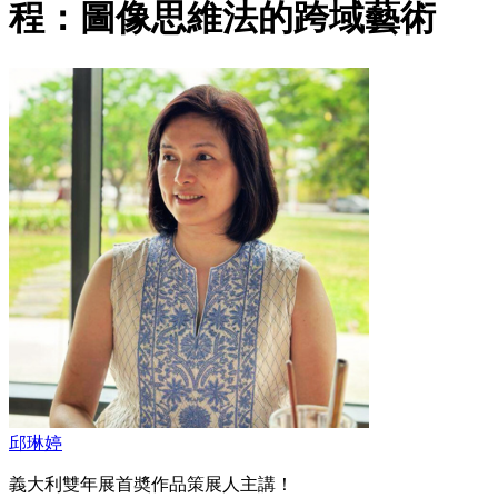
程：圖像思維法的跨域藝術
邱琳婷
義大利雙年展首奬作品策展人主講！