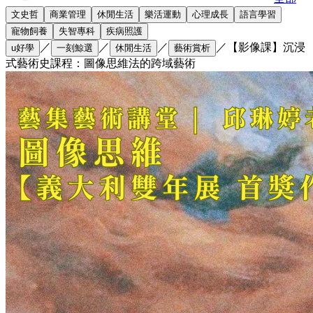
文史哲
商業管理
休閒生活
樂活運動
心理成長
語言學習
寵物飼養
失智專科
疾病照護
／
／
／
／
【影像課】沉浸
u好學
一刻鯨選
休閒生活
藝術賞析
式藝術史課程：圖像思維法的跨域藝術