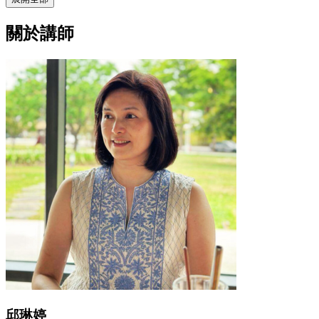
關於講師
邱琳婷