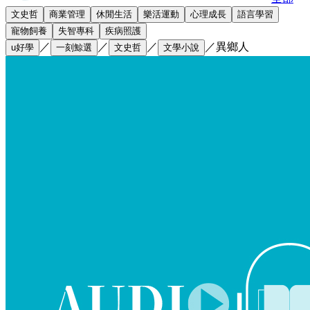
文史哲
商業管理
休閒生活
樂活運動
心理成長
語言學習
寵物飼養
失智專科
疾病照護
／
／
／
／
異鄉人
u好學
一刻鯨選
文史哲
文學小說