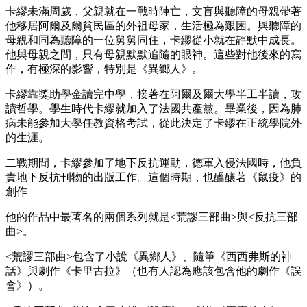
卡繆未滿周歲，父親就在一戰時陣亡，文盲與聽障的母親帶著
他移居阿爾及爾貧民區的外祖母家，生活極為艱困。與聽障的
母親和同為聽障的一位舅舅同住，卡繆從小就在靜默中成長。
他與母親之間，只有母親默默追隨的眼神。這些對他後來的寫
作，有極深的影響，特別是《異鄉人》。
卡繆靠獎助學金讀完中學，接著在阿爾及爾大學半工半讀，攻
讀哲學。學生時代卡繆就加入了法國共產黨。畢業後，因為肺
病未能參加大學任教資格考試，從此決定了卡繆在正統學院外
的生涯。
二戰期間，卡繆參加了地下反抗運動，德軍入侵法國時，他負
責地下反抗刊物的出版工作。這個時期，也醞釀著《鼠疫》的
創作
他的作品中最著名的兩個系列就是<荒謬三部曲>與<反抗三部
曲>。
<荒謬三部曲>包含了小說《異鄉人》、隨筆《西西弗斯的神
話》與劇作《卡里古拉》（也有人認為應該包含他的劇作《誤
會》）。