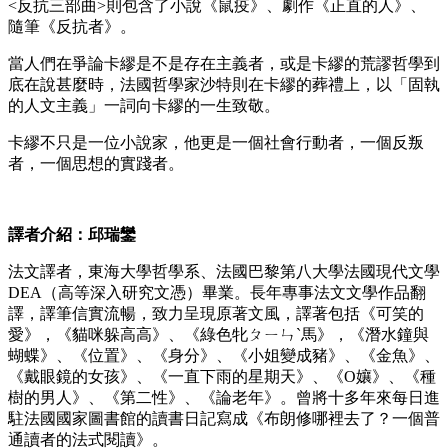
<反抗三部曲>則包含了小說《鼠疫》、劇作《正直的人》、
隨筆《反抗者》。
當人們在爭論卡繆是不是存在主義者，或是卡繆的荒謬哲學到
底在說甚麼時，法國哲學家沙特則在卡繆的葬禮上，以「固執
的人文主義」一詞向卡繆的一生致敬。
卡繆不只是一位小說家，他更是一個社會行動者，一個反叛
者，一個思想的實踐者。
譯者介紹：邱瑞鑾
法文譯者，東海大學哲學系、法國巴黎第八大學法國現代文學
DEA（高等深入研究文憑）畢業。長年專事法文文學作品翻
譯，譯筆信實流暢，致力呈現原著文風，譯著包括《可笑的
愛》，《貓咪躲高高》、《綠色牝ㄆㄧㄣˋ馬》，《潛水鐘與
蝴蝶》、《位置》、《身分》、《小姐變成豬》、《金魚》、
《戴眼鏡的女孩》、《一直下雨的星期天》、《O孃》、《種
樹的男人》、《第二性》、《論老年》。曾將十多年來每日進
駐法國國家圖書館的讀書日記寫成《布朗修哪裡去了？一個普
通讀者的法式閱讀》。