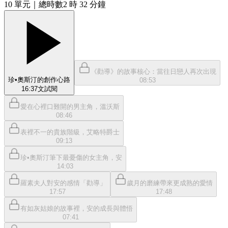
10
單元
｜總時數2 時 32 分鐘
《勸導》的故事核心：當往日戀人再次出現
珍•奧斯汀的創作心路
08:53
16:37
文
試閱
愛在心裡口難開的男主角，溫沃斯
08:46
表裡不一的貴族階級，艾略特爵士
09:13
珍•奧斯汀筆下最憂傷的女主角，安
14:03
羅素夫人對安的感情「勸導」
歲月的磨練帶來更成熟的愛情
17:57
17:48
有如灰姑娘的故事裡，安的成長與體悟
07:41