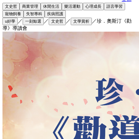
文史哲
商業管理
休閒生活
樂活運動
心理成長
語言學習
寵物飼養
失智專科
疾病照護
／
／
／
／
珍．奧斯汀《勸
u好學
一刻鯨選
文史哲
文學賞析
導》導讀會