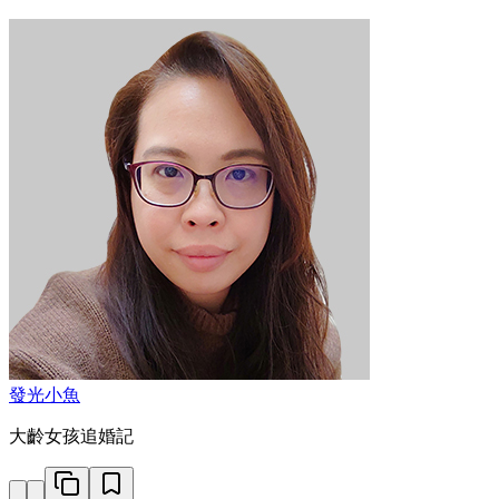
發光小魚
大齡女孩追婚記