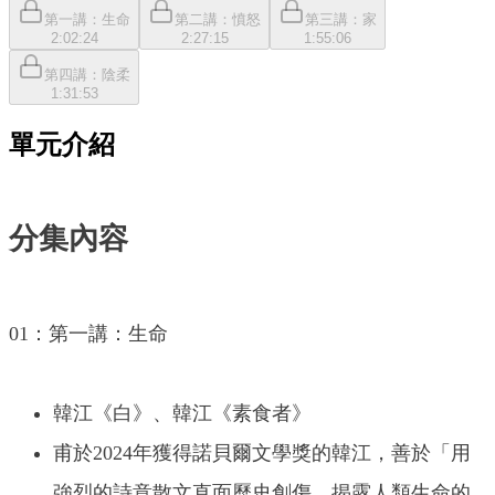
第一講：生命
第二講：憤怒
第三講：家
2:02:24
2:27:15
1:55:06
第四講：陰柔
1:31:53
單元介紹
分集內容
01：第一講：生命
韓江《白》、韓江《素食者》
甫於2024年獲得諾貝爾文學獎的韓江，善於「用
強烈的詩意散文直面歷史創傷，揭露人類生命的