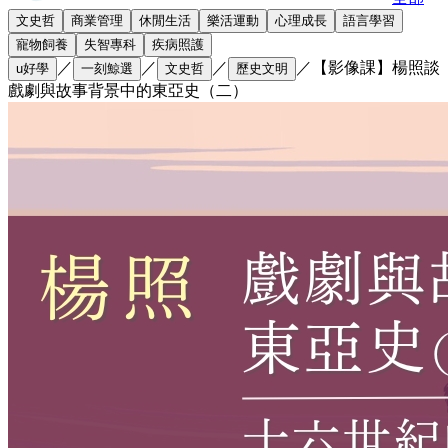
文史哲
商業管理
休閒生活
樂活運動
心理成長
語言學習
寵物飼養
失智專科
疾病照護
／
／
／
／
【影像課】楊照談
u好學
一刻鯨選
文史哲
歷史文明
戲劇與故事背景中的東亞史（二）