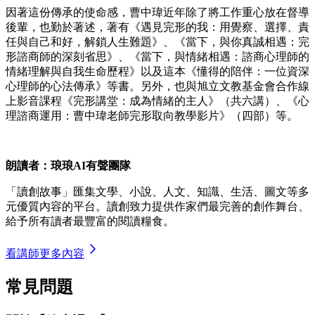
因著這份傳承的使命感，曹中瑋近年除了將工作重心放在督導
後輩，也勤於著述，著有《遇見完形的我：用覺察、選擇、責
任與自己和好，解鎖人生難題》、《當下，與你真誠相遇：完
形諮商師的深刻省思》、《當下，與情緒相遇：諮商心理師的
情緒理解與自我生命歷程》以及這本《懂得的陪伴：一位資深
心理師的心法傳承》等書。另外，也與旭立文教基金會合作線
上影音課程《完形講堂：成為情緒的主人》（共六講）、《心
理諮商運用：曹中瑋老師完形取向教學影片》（四部）等。
朗讀者：琅琅AI有聲團隊
「讀創故事」匯集文學、小說、人文、知識、生活、圖文等多
元優質內容的平台。讀創致力提供作家們最完善的創作舞台、
給予所有讀者最豐富的閱讀糧食。
看講師更多內容
常見問題