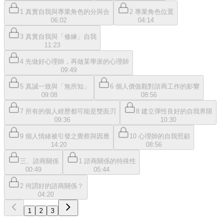
1 真實自我與專業角色的分與合
2 專業角色位置
06:02
04:14
3 真實自我與「修練」自我
11:23
4 先做好心理師，再做某學派的心理師
09:49
5 真誠一致與「無所知」
6 個人價值觀對諮商工作的影響
09:08
08:56
7 所有的個人經歷都可能是雙面刃
8 建立彈性良好的自我界限
09:36
10:30
9 個人情緒被引發之覺察與因應
10 心理師的自我照顧
14:20
08:56
三、諮商關係
1 諮商關係的特殊性
00:49
05:44
2 何謂好的諮商關係？
04:20
1
2
3