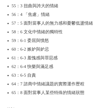
55：3 扭曲與誇大的情緒
56：4 「焦慮」情緒
57：5 面對當事人的無力感和憂鬱低盪情緒
58：6 文化中情緒的獨特性
59：6-1 委屈與憤怒
60：6-2 嫉妒與妒忌
61：6-3 羞愧感與罪惡感
62：6-4 快樂與滿足感
63：6-5 自責
64：7 諮商中情緒議題的實際運作歷程
65：8 面對當事人某些特殊的情緒狀態