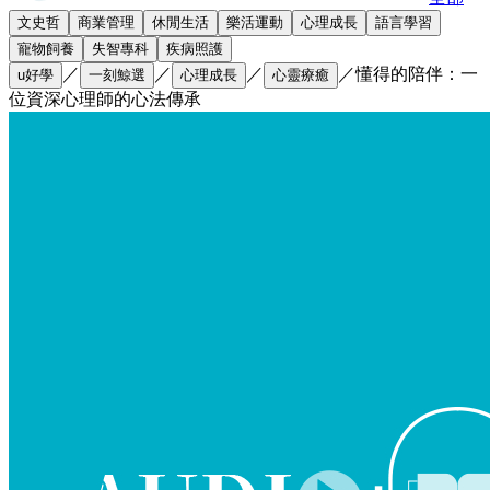
文史哲
商業管理
休閒生活
樂活運動
心理成長
語言學習
寵物飼養
失智專科
疾病照護
／
／
／
／
懂得的陪伴：一
u好學
一刻鯨選
心理成長
心靈療癒
位資深心理師的心法傳承