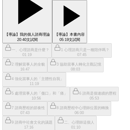
【導論】我的個人諮商理論
【導論】本書內容
20:40
文
試閱
05:19
文
試閱
一、心理諮商是什麼？
1 心理諮商只是一種陪伴嗎？
01:19
07:45
2 理解當事人的全貌
3 協助當事人轉化主觀記憶
16:47
08:03
4 強化當事人的「主體性自我」
11:19
5 處理當事人的「傷口」和「痛」
6 諮商是個連續的歷程
10:56
05:53
7 諮商歷程的節奏性
8 諮商歷程中心理師位置的轉換
07:43
06:00
9 諮商中社會文化的議題
二、心理師這個人
17:16
01:10