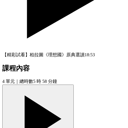
【精彩試看】柏拉圖《理想國》原典選讀
18:53
課程內容
4
單元
｜總時數5 時 58 分鐘