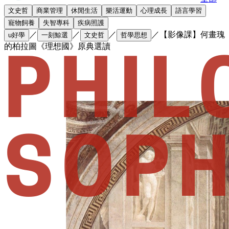
文史哲
商業管理
休閒生活
樂活運動
心理成長
語言學習
寵物飼養
失智專科
疾病照護
／
／
／
／
【影像課】何畫瑰
u好學
一刻鯨選
文史哲
哲學思想
的柏拉圖《理想國》原典選讀