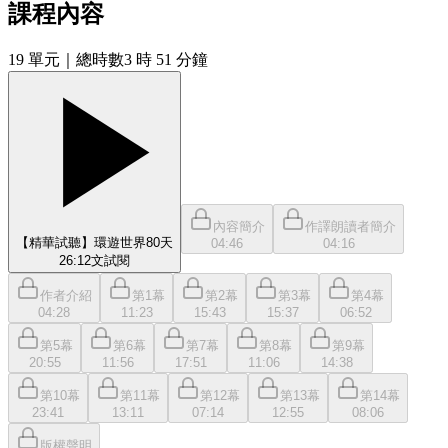
課程內容
19
單元
｜總時數3 時 51 分鐘
內容簡介
作譯朗讀者簡介
【精華試聽】環遊世界80天
04:46
04:16
26:12
文
試閱
作者介紹
第1幕
第2幕
第3幕
第4幕
04:28
11:23
15:43
15:37
06:52
第5幕
第6幕
第7幕
第8幕
第9幕
20:55
11:56
17:51
11:06
14:38
第10幕
第11幕
第12幕
第13幕
第14幕
23:41
13:11
07:14
12:55
08:06
版權聲明