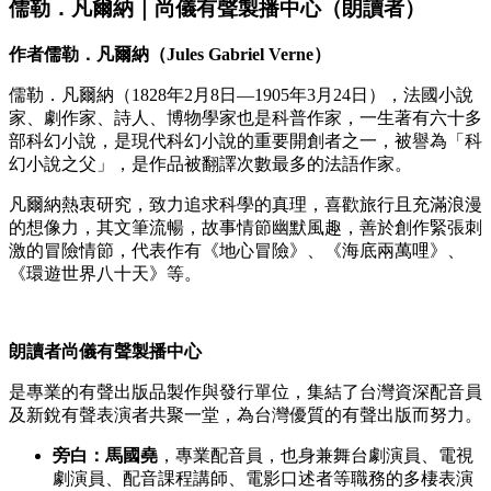
儒勒．凡爾納｜尚儀有聲製播中心（朗讀者）
作者儒勒．凡爾納（Jules Gabriel Verne）
儒勒．凡爾納（1828年2月8日—1905年3月24日），法國小說
家、劇作家、詩人、博物學家也是科普作家，一生著有六十多
部科幻小說，是現代科幻小說的重要開創者之一，被譽為「科
幻小說之父」，是作品被翻譯次數最多的法語作家。
凡爾納熱衷研究，致力追求科學的真理，喜歡旅行且充滿浪漫
的想像力，其文筆流暢，故事情節幽默風趣，善於創作緊張刺
激的冒險情節，代表作有《地心冒險》、《海底兩萬哩》、
《環遊世界八十天》等。
朗讀者尚儀有聲製播中心
是專業的有聲出版品製作與發行單位，集結了台灣資深配音員
及新銳有聲表演者共聚一堂，為台灣優質的有聲出版而努力。
旁白：馬國堯
，專業配音員，也身兼舞台劇演員、電視
劇演員、配音課程講師、電影口述者等職務的多棲表演