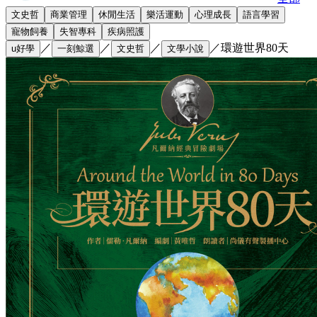
文史哲
商業管理
休閒生活
樂活運動
心理成長
語言學習
寵物飼養
失智專科
疾病照護
／
／
／
／
環遊世界80天
u好學
一刻鯨選
文史哲
文學小說