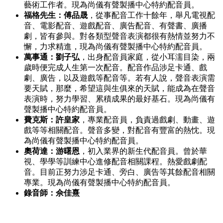
藝術工作者。現為尚儀有聲製播中心特約配音員。
福格先生：傅品晟
，從事配音工作十餘年，舉凡電視配
音、電影配音、遊戲配音、廣告配音、有聲書、廣播
劇，皆有參與。對各類型聲音表演都很有熱情並努力不
懈，力求精進，現為尚儀有聲製播中心特約配音員。
萬事通：劉子弘
，出身配音員家庭，從小耳濡目染，兩
歲時便完成人生第一次配音。配音作品涉足卡通、戲
劇、廣告，以及遊戲等配音等。若有人說，聲音表演需
要天賦，那麼，希望這與生俱來的天賦，能成為在聲音
表演時，努力學習、累積成果的最好基石。現為尚儀有
聲製播中心特約配音員。
費克斯：許皇家
，專業配音員，負責過戲劇、動畫、遊
戲等等相關配音。聲音多變，對配音有豐富的熱忱。現
為尚儀有聲製播中心特約配音員。
奧荷達：游曙恩
，初入業界的新生代配音員。曾於華
視、學學等訓練中心進修配音相關課程。熱愛戲劇配
音。目前正努力涉足卡通、旁白、廣告等其餘配音相關
專業。現為尚儀有聲製播中心特約配音員。
錄音師：佘佳熹