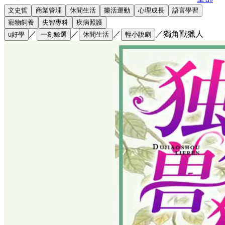
文史哲
商業管理
休閒生活
樂活運動
心理成長
語言學習
寵物飼養
失智專科
疾病照護
／
／
／
／
獨角獸獵人
u好學
一刻鯨選
休閒生活
輕小說劇