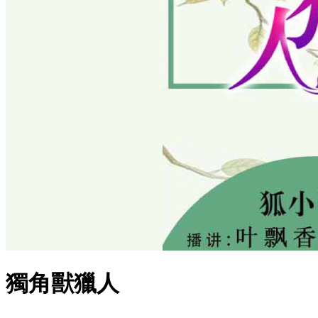
獨角獸獵人