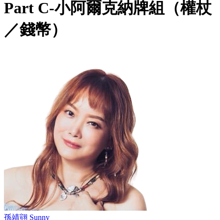
Part C-小阿爾克納牌組（權杖
／錢幣）
孫靖翧 Sunny