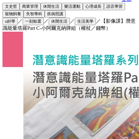
文史哲
商業管理
休閒生活
樂活運動
心理成長
語言學習
寵物飼養
失智專科
疾病照護
／
／
／
／
【影像課】潛意
u好學
一刻鯨選
休閒生活
生活美學
識能量塔羅Part C-小阿爾克納牌組（權杖／錢幣）