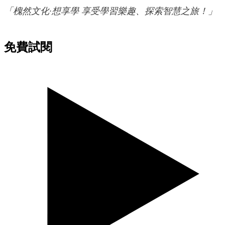
「槐然文化∙想享學 享受學習樂趣、探索智慧之旅！」
免費試閱