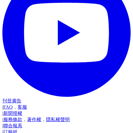
刊登廣告
|
FAQ
．
客服
|
新聞授權
|
服務條款
．
著作權
．
隱私權聲明
|
聯合報系
|
訂報紙