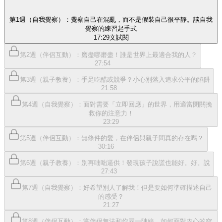
第1週（自我覺察）：覺察自己在混亂，而不是假裝自己很平靜。談自我
覺察的練習起手式
17:29
文
試閱
第2週（伴侶互動）：磨盡哪磨盡！誰是世界上最適合我的人？
27:54
第3週（親子教養）：手足吃醋或競爭？小心別落入追求公平的陷阱
21:58
第4週（自我覺察）：面對需要「立即回應」的世界，用適當閉關挽
救你的注意力！
23:29
第5週（伴侶互動）：無條件的愛，在伴侶與親子間真的存在嗎？
30:16
第6週（親子教養）：別再咄咄逼供！發現孩子說謊也能好。好。說
27:43
第7週（自我覺察）：好希望別人了解我！但是要如何準確描述自己
的感受？
21:27
第8週（伴侶互動）：當伴侶無法和你同一陣線，如何面對內心的空