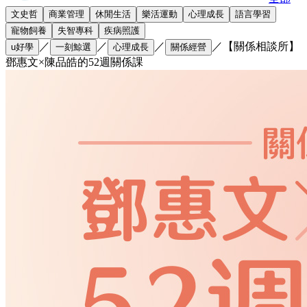
文史哲
商業管理
休閒生活
樂活運動
心理成長
語言學習
寵物飼養
失智專科
疾病照護
／
／
／
／
【關係相談所】
u好學
一刻鯨選
心理成長
關係經營
鄧惠文×陳品皓的52週關係課