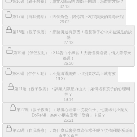
第16週（親子教養）：惠文X陳品皓 親師不同調，怎麼辦才好？
32:13
第17週（自我覺察）：四個角色，陪你踏上友誼與愛的追尋旅程
26:02
第18週（親子教養）：網路沉迷有原因！看見孩子心中未被滿足的缺
憾
27:13
第19週（伴侶互動）：314告白小練習！夫妻懂得道愛，情人節每天
都過！
26:30
第20週（伴侶互動）：不是溝通無效，但別要求馬上就有效
19:37
第21週（親子教養）：課業人際壓力山大，如何培養孩子的心理韌
性？
19:14
第22週（親子教養）：動漫心理學～從花仙子、七龍珠到小魔女
DoReMi，為何小朋友愛看「變身」卡通？
25:21
第23週（自我覺察）：為什麼我會變成這個樣子呢？從依附關係認識
今天的自己