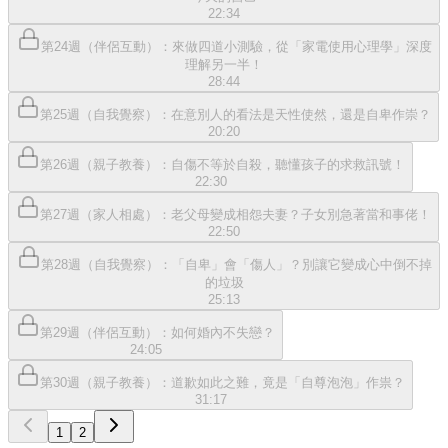
22:34
第24週（伴侶互動）：來做四道小測驗，從「家電使用心理學」深度
理解另一半！
28:44
第25週（自我覺察）：在意別人的看法是天性使然，還是自卑作崇？
20:20
第26週（親子教養）：自傷不等於自殺，聽懂孩子的求救訊號！
22:30
第27週（家人相處）：老父母變成相怨夫妻？子女別急著當和事佬！
22:50
第28週（自我覺察）：「自卑」會「傷人」？別讓它變成心中倒不掉
的垃圾
25:13
第29週（伴侶互動）：如何婚內不失戀？
24:05
第30週（親子教養）：道歉如此之難，竟是「自尊泡泡」作祟？
31:17
1
2