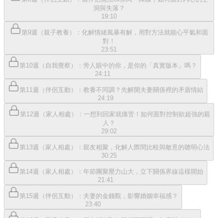
洞與失落？
19:10
第9週（親子教養）：化解情緒風暴有解，用對方法就能心平氣和面
對！
23:51
第10週（自我覺察）：旁人眼中的你，是你的「真實版本」嗎？
24:11
第11週（伴侶互動）：教養不同調？先解開夫妻關係裡的矛盾情結
24:19
第12週（家人相處）：一想到回家就痛苦！如何面對控制欲超強的親
人？
29:02
第13週（家人相處）：親友相聚，化解人際間比較與敵意的聰明心法
30:25
第14週（家人相處）：年節團聚壓力山大，立下關係界線這樣開始
21:41
第15週（伴侶互動）：夫妻的金錢觀，影響婚姻幸福感？
23:40