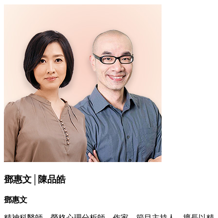
鄧惠文│陳品皓
鄧惠文
精神科醫師、榮格心理分析師、作家、節目主持人，擅長以精