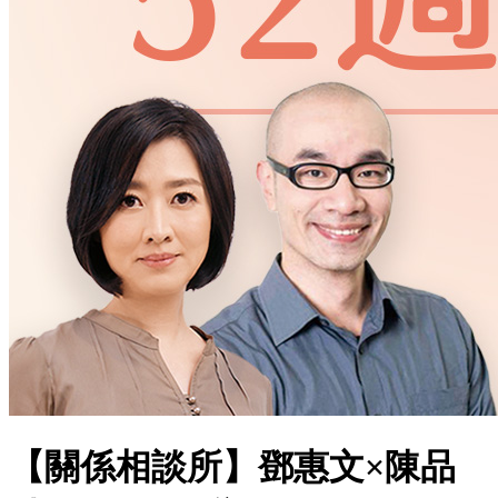
【關係相談所】鄧惠文×陳品