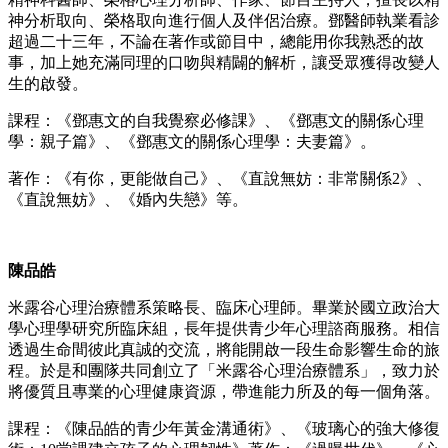
神分析取向、榮格取向進行個人及伴侶治療。鄧醫師執業看診
超過二十三年，不論在著作或節目中，總能用你我熟悉的故
事，加上她充滿同理的口吻與精闢的解析，讓受眾獲得改變人
生的啟發。
課程：《鄧惠文的自我覺察必修課》、《鄧惠文的關係心理
學：親子篇》、《鄧惠文的關係心理學：夫妻篇》。
著作：《有你，更能做自己》、《直說無妨：非常關係2》、
《直說無妨》、《婚內失戀》等。
陳品皓
米露谷心理治療體系策略長、臨床心理師。畢業於國立政治大
學心理學研究所臨床組，長年提供青少年心理諮商服務。相信
透過生命間彼此真誠的交流，將能開啟一段生命影響生命的旅
程。於是和團隊共同創立了「米露谷心理治療體系」，致力於
將優質且專業的心理健康資源，帶進能力所及的每一個角落。
課程：《陳品皓的青少年黃金溝通術》、《玻璃心的強大修復