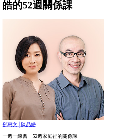
皓的52週關係課
鄧惠文│陳品皓
一週一練習，52週家庭裡的關係課