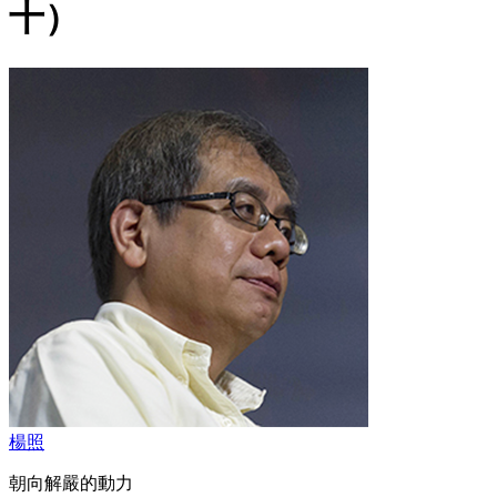
十）
楊照
朝向解嚴的動力