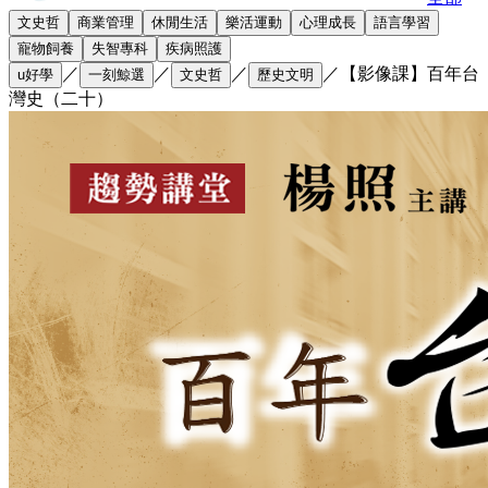
文史哲
商業管理
休閒生活
樂活運動
心理成長
語言學習
寵物飼養
失智專科
疾病照護
／
／
／
／
【影像課】百年台
u好學
一刻鯨選
文史哲
歷史文明
灣史（二十）