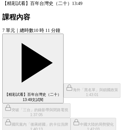
【精彩試看】百年台灣史（二十）
13:49
課程內容
7
單元
｜總時數10 時 11 分鐘
海外「黑名單」與鎖國政策
【精彩試看】百年台灣史（二十）
1:43:01
13:49
文
試閱
突破「三台」的錄影帶與閉路電視
1:37:05
國民黨內「後蔣經國」的卡位洗牌
中國大陸的局勢變化
1:40:13
1:42:03