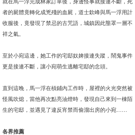
就在馬一浮完成林家訂單後，身邊怪事就接連不斷，死
者的屍體竟轉化成兇殘的血屍，道士欽峰與馬一浮用計
收服後，竟發現了禁忌的古咒語，城鎮因此壟罩一層不
祥之氣。
至於小宛這邊，她工作的宅邸奴婢接連失蹤，鬧鬼事件
更是接連不斷，讓小宛萌生逃離宅邸的念頭。
直到這晚，馬一浮在槓鋪內工作時，屋裡的火光突然被
怪風吹熄，當他再次點亮油燈時，發現自己來到一棟陌
生的宅邸，並遇見了違反宵禁而偷溜出房的小宛……
各界推薦