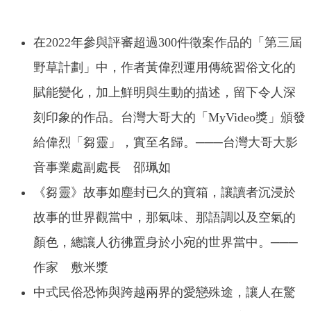
在2022年參與評審超過300件徵案作品的「第三屆
野草計劃」中，作者黃偉烈運用傳統習俗文化的
賦能變化，加上鮮明與生動的描述，留下令人深
刻印象的作品。台灣大哥大的「MyVideo獎」頒發
給偉烈「芻靈」，實至名歸。───台灣大哥大影
音事業處副處長 邵珮如
《芻靈》故事如塵封已久的寶箱，讓讀者沉浸於
故事的世界觀當中，那氣味、那語調以及空氣的
顏色，總讓人彷彿置身於小宛的世界當中。───
作家 敷米漿
中式民俗恐怖與跨越兩界的愛戀殊途，讓人在驚