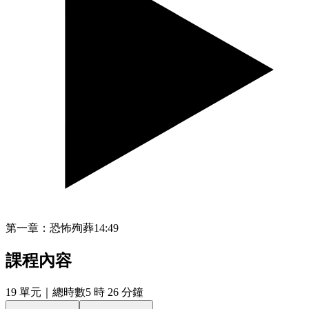
第一章：恐怖殉葬
14:49
課程內容
19
單元
｜總時數5 時 26 分鐘