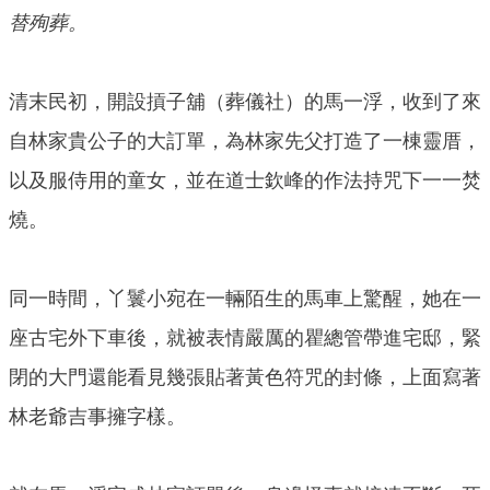
替殉葬。
清末民初，開設摃子舖（葬儀社）的馬一浮，收到了來
自林家貴公子的大訂單，為林家先父打造了一棟靈厝，
以及服侍用的童女，並在道士欽峰的作法持咒下一一焚
燒。
同一時間，丫鬟小宛在一輛陌生的馬車上驚醒，她在一
座古宅外下車後，就被表情嚴厲的瞿總管帶進宅邸，緊
閉的大門還能看見幾張貼著黃色符咒的封條，上面寫著
林老爺吉事擁字樣。