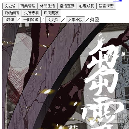
文史哲
商業管理
休閒生活
樂活運動
心理成長
語言學習
寵物飼養
失智專科
疾病照護
／
／
／
／
芻靈
u好學
一刻鯨選
文史哲
文學小說