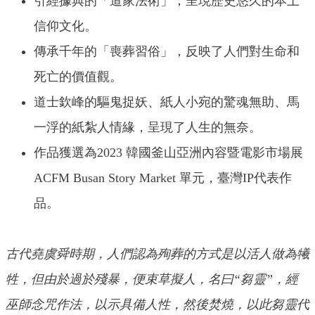
引經據典的「道家法術」，呈現歷史悠久的本土
信仰文化。
傳承千年的「喪葬習俗」，反映了人們對生命和
死亡的價值觀。
道士欽峰的驅鬼捉妖、紙人小宛的驚魂無助、馬
一浮的紙紮人情緣，呈現了人生的無奈。
作品獲選為2023 韓國釜山亞洲內容暨電影市場展
ACFM Busan Story Market 單元，臺灣IP代表作
品。
古代堯虞舜時期，人們認為殉葬的方式是以活人做為犧
牲，但由於過於殘暴，便束草擬人，名曰“芻靈”，經
巫師念咒作法，以示具備人性，然後焚燒，以此芻靈代