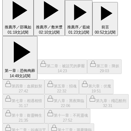
推薦序／邵珮如
推薦序／敷米漿
推薦序／藍綾
前言
01:19
文
試閱
02:10
文
試閱
01:23
文
試閱
00:52
文
試閱
第二章：被詛咒的夢靨
第三章：降妖
第一章：恐怖殉葬
14:23
29:03
14:49
文
試閱
第四章：血腥奴契
第五章：招魂
第六章：伏魔
27:42
22:32
19:51
第七章：相遇相惜
第八章：黑夜降臨
第九章：殘忍酷刑
31:17
22:06
32:31
第十章：芻靈轉生
第十一章：不死靈魂
21:35
27:52
第十二章：叫魂詛咒
第十三章：噩夢降臨