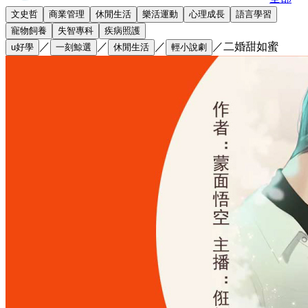
文史哲
商業管理
休閒生活
樂活運動
心理成長
語言學習
寵物飼養
失智專科
疾病照護
／
／
／
／
二婚甜如蜜
u好學
一刻鯨選
休閒生活
輕小說劇