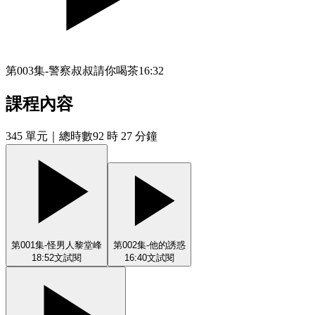
第003集-警察叔叔請你喝茶
16:32
課程內容
345
單元
｜總時數92 時 27 分鐘
第001集-怪男人黎堂峰
第002集-他的誘惑
18:52
文
試閱
16:40
文
試閱