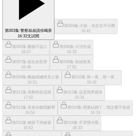
第004集-大姐，你左右不分啊
第003集-警察叔叔請你喝茶
16:41
16:32
文
試閱
第005集-翻臉不認人
第006集-大功告成
16:57
16:33
第007集-陌生的世界
第008集-英雄救美
16:46
17:01
第009集-醜媳婦總得見公婆
第010集-第一夜，那一夜....
16:51
16:42
第011集-吳剛和桂花樹
第012集-這是我男朋友
17:02
16:31
第013集-老爸你聽我解釋
第014集-我要結婚了，我怎麼不知道
16:54
16:19
第015集-她留下的線索
第016集-不習慣冷戰
16:52
16:33