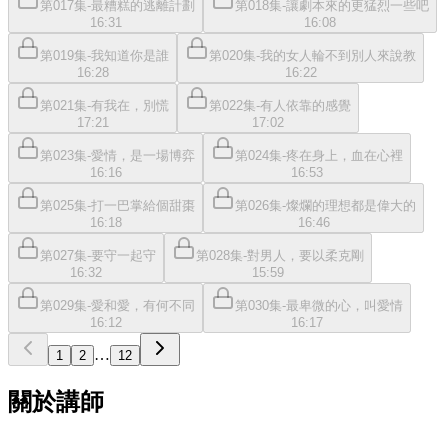
第017集-最糟糕的逃離計劃
第018集-讓劇本來的更猛烈一些吧
16:31
16:08
第019集-我知道你是誰
第020集-我的女人輪不到別人來說教
16:28
16:22
第021集-有我在，別慌
第022集-有人依靠的感覺
17:21
17:02
第023集-愛情，是一場博弈
第024集-疼在身上，血在心裡
16:16
16:53
第025集-打一巴掌給個甜棗
第026集-燦爛的理想都是偉大的
16:18
16:46
第027集-要守一起守
第028集-對男人，要以柔克剛
16:32
15:59
第029集-愛和愛，有何不同
第030集-最卑微的心，叫愛情
16:12
16:17
…
1
2
12
關於講師