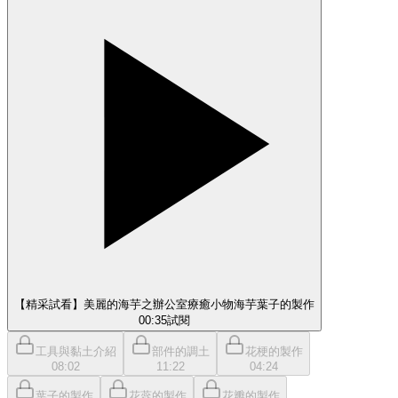
【精采試看】美麗的海芋之辦公室療癒小物海芋葉子的製作
00:35
試閱
工具與黏土介紹
部件的調土
花梗的製作
08:02
11:22
04:24
葉子的製作
花蕊的製作
花瓣的製作