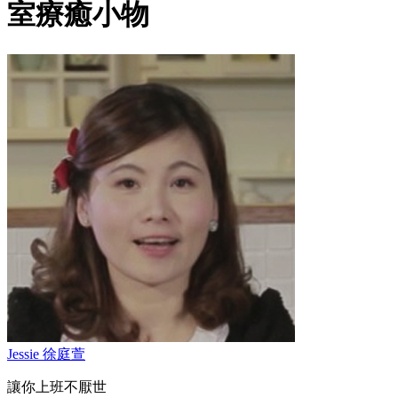
室療癒小物
Jessie 徐庭萱
讓你上班不厭世