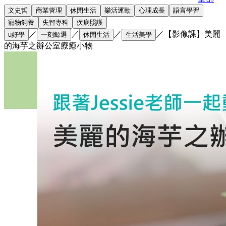
文史哲
商業管理
休閒生活
樂活運動
心理成長
語言學習
寵物飼養
失智專科
疾病照護
／
／
／
／
【影像課】美麗
u好學
一刻鯨選
休閒生活
生活美學
的海芋之辦公室療癒小物