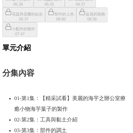
05:26
05:31
04:27
花蕊與花瓣的結合
部件的上色
盆器的裝飾
05:37
08:00
08:56
小配件的製作
07:47
單元介紹
分集內容
01-第1集：【精采試看】美麗的海芋之辦公室療
癒小物海芋葉子的製作
02-第2集：工具與黏土介紹
03-第3集：部件的調土