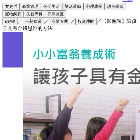
文史哲
商業管理
休閒生活
樂活運動
心理成長
語言學習
寵物飼養
失智專科
疾病照護
／
／
／
／
【影像課】讓孩
u好學
一刻鯨選
商業管理
投資理財
子具有金錢思維的方法