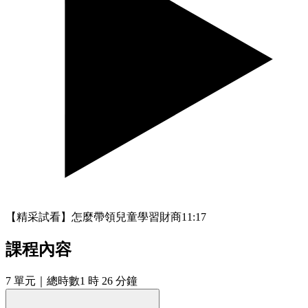
【精采試看】怎麼帶領兒童學習財商
11:17
課程內容
7
單元
｜總時數1 時 26 分鐘