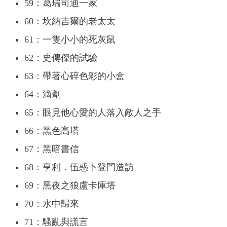
59：葛瑞司迪一家
60：坎納吉爾的老太太
61：一隻小小的死灰鼠
62：史傳傑的試驗
63：帶著心碎色彩的小盒
64：滴劑
65：眼見他心愛的人落入敵人之手
66：黑色高塔
67：黑暗書信
68：亨利．伍惑卜登門造訪
69：黑夜之狼盧卡庫塔
70：水中歸來
71：騷亂與謊言