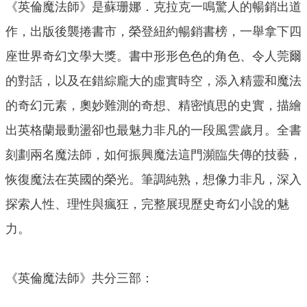
《英倫魔法師》是蘇珊娜．克拉克一鳴驚人的暢銷出道
作，出版後襲捲書市，榮登紐約暢銷書榜，一舉拿下四
座世界奇幻文學大獎。書中形形色色的角色、令人莞爾
的對話，以及在錯綜龐大的虛實時空，添入精靈和魔法
的奇幻元素，奧妙難測的奇想、精密慎思的史實，描繪
出英格蘭最動盪卻也最魅力非凡的一段風雲歲月。全書
刻劃兩名魔法師，如何振興魔法這門瀕臨失傳的技藝，
恢復魔法在英國的榮光。筆調純熟，想像力非凡，深入
探索人性、理性與瘋狂，完整展現歷史奇幻小說的魅
力。
《英倫魔法師》共分三部：