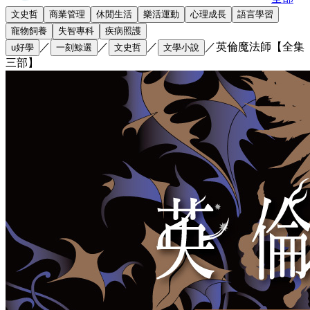
文史哲
商業管理
休閒生活
樂活運動
心理成長
語言學習
寵物飼養
失智專科
疾病照護
／
／
／
／
英倫魔法師【全集
u好學
一刻鯨選
文史哲
文學小說
三部】