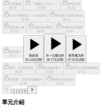
心碎農場
「波爾夫人可好？」
無望古堡
26:38
26:55
23:43
不知打哪來的二十五枚金幣
華特爵士四處討救兵
26:04
25:12
皮歐戴小將
偽裝的女帽商
馬賽港的塔羅牌
23:18
19:55
24:59
權杖騎士
陰影屋
另一位魔法師
教育魔法師
42:17
52:14
文
試閱
36:17
文
試閱
47:41
文
試閱
寶珠、王冠與權杖
魔法師的妻子
羅博兮公爵的圖書館
40:38
52:05
47:12
在荷西．艾斯托瑞爾家中
戰營中的魔法師
43:38
28:14
1
2
3
單元介紹