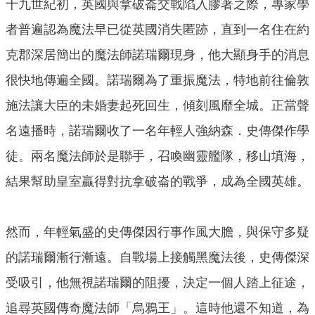
十九世紀初，英國與拿破崙交戰陷入膠著之際，專家學
者普遍認為魔法早已從英國消失匿跡，直到一名住在約
克郡深居簡出的魔法師諾瑞爾現身，他大顯身手的消息
很快地傳遍全國。諾瑞爾為了重振魔法，特地前往倫敦
施法讓大臣的未婚妻起死回生，傾刻風靡全城。正當聲
名遠播時，諾瑞爾收了一名年輕人強納森．史傳傑作學
徒。兩名魔法師於是聯手，召喚幽靈艦隊，移山填海，
結果幫助皇室贏得對抗拿破崙的戰爭，成為全國英雄。
然而，年輕氣盛的史傳傑因行事作風大膽，與保守多疑
的諾瑞爾漸行漸遠。自戰場上接觸黑魔法後，史傳傑深
受吸引，他無視諾瑞爾的阻擾，決定一個人踏上征途，
追尋英國傳奇魔法師「烏鴉王」。這時他還不知道，為