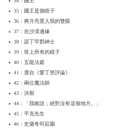
34：國王
35：國王是個瞎子
36：將月亮置入我的雙眼
37：在沙漠邊緣
38：諾丁罕郡紳士
39：世上所有的鏡子
40：五龍法庭
41：選自《愛丁堡評論》
42：兩位魔法師
43：決裂
44：「我敢說；絕對沒有這個地方。」
45：平克先生
46：史黛夸司莊園