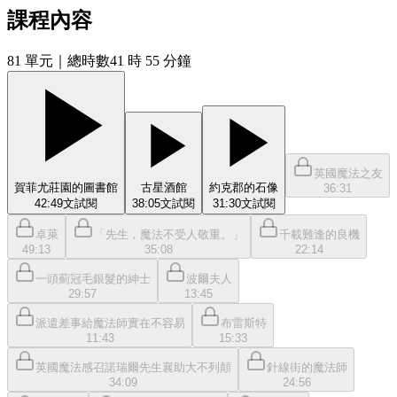
課程內容
81
單元
｜總時數41 時 55 分鐘
英國魔法之友
賀菲尤莊園的圖書館
古星酒館
約克郡的石像
36:31
42:49
文
試閱
38:05
文
試閱
31:30
文
試閱
卓萊
「先生，魔法不受人敬重。」
千載難逢的良機
49:13
35:08
22:14
一頭薊冠毛銀髮的紳士
波爾夫人
29:57
13:45
派遣差事給魔法師實在不容易
布雷斯特
11:43
15:33
英國魔法感召諾瑞爾先生襄助大不列顛
針線街的魔法師
34:09
24:56