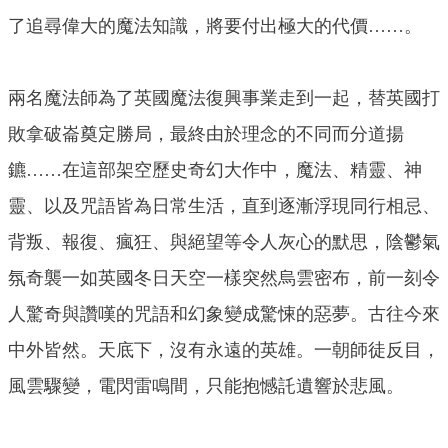
了追尋偉大的魔法知識，將要付出極大的代價……。
兩名魔法師為了英國魔法復興事業走到一起，替英國打
敗拿破崙奠定勝局，最終由於理念的不同而分道揚
鑣……在這部架空歷史奇幻大作中，魔法、精靈、神
靈、以及咒語皆為日常生活，直到逐漸浮現同行相忌、
背叛、報復、瘋狂、與絕望等令人灰心的默思，陰鬱氣
氛奇襲一如英國冬日天空一樣突然烏雲密布，前一刻令
人驚奇與讚嘆的咒語和幻象變成驚悚的惡夢。古往今來
中外皆然。天底下，沒有永遠的英雄。一朝師徒反目，
風雲驟變，電閃雷鳴間，只能抱憾託遺響於悲風。