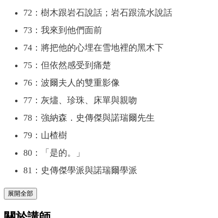
72：樹木跟岩石說話；岩石跟流水說話
73：我來到他們面前
74：將把他的心埋在雪地裡的黑木下
75：但依然感受到痛楚
76：波爾夫人的雙重影像
77：灰燼、珍珠、床單與親吻
78：強納森．史傳傑與諾瑞爾先生
79：山楂樹
80：「是的。」
81：史傳傑學派與諾瑞爾學派
展開全部
關於講師