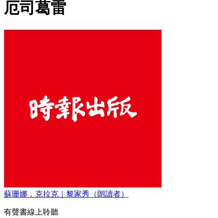
厄司葛雷
蘇珊娜．克拉克｜黎家秀（朗讀者）
有聲書線上聆聽