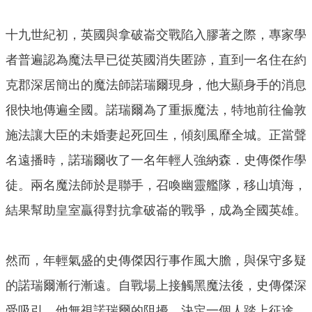
十九世紀初，英國與拿破崙交戰陷入膠著之際，專家學
者普遍認為魔法早已從英國消失匿跡，直到一名住在約
克郡深居簡出的魔法師諾瑞爾現身，他大顯身手的消息
很快地傳遍全國。諾瑞爾為了重振魔法，特地前往倫敦
施法讓大臣的未婚妻起死回生，傾刻風靡全城。正當聲
名遠播時，諾瑞爾收了一名年輕人強納森．史傳傑作學
徒。兩名魔法師於是聯手，召喚幽靈艦隊，移山填海，
結果幫助皇室贏得對抗拿破崙的戰爭，成為全國英雄。
然而，年輕氣盛的史傳傑因行事作風大膽，與保守多疑
的諾瑞爾漸行漸遠。自戰場上接觸黑魔法後，史傳傑深
受吸引，他無視諾瑞爾的阻擾，決定一個人踏上征途，