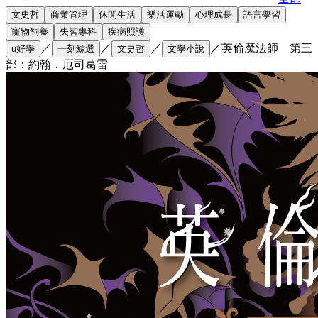
文史哲
商業管理
休閒生活
樂活運動
心理成長
語言學習
寵物飼養
失智專科
疾病照護
／
／
／
／
英倫魔法師 第三
u好學
一刻鯨選
文史哲
文學小說
部：約翰．厄司葛雷