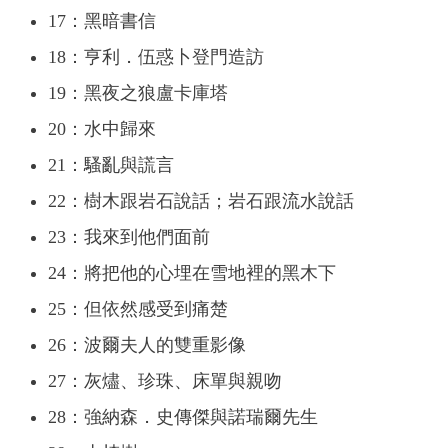
17：黑暗書信
18：亨利．伍惑卜登門造訪
19：黑夜之狼盧卡庫塔
20：水中歸來
21：騷亂與謊言
22：樹木跟岩石說話；岩石跟流水說話
23：我來到他們面前
24：將把他的心埋在雪地裡的黑木下
25：但依然感受到痛楚
26：波爾夫人的雙重影像
27：灰燼、珍珠、床單與親吻
28：強納森．史傳傑與諾瑞爾先生