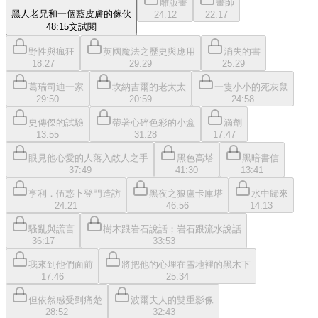
雕版畫
畫師
黑人老兄和一個藍皮膚的傢伙
24:12
22:17
48:15
文
試閱
野性與瘋狂
英國魔法之歷史與應用
消失的書
18:27
29:29
25:29
葛瑞司迪一家
坎納吉爾的老太太
一隻小小的死灰鼠
29:50
20:59
24:58
史傳傑的試驗
帶著心碎色彩的小盒
滴劑
13:55
31:28
17:47
眼見他心愛的人落入敵人之手
黑色高塔
黑暗書信
37:49
41:30
13:41
亨利．伍惑卜登門造訪
黑夜之狼盧卡庫塔
水中歸來
24:21
46:56
14:13
騷亂與謊言
樹木跟岩石說話；岩石跟流水說話
36:17
33:53
我來到他們面前
將把他的心埋在雪地裡的黑木下
17:46
25:34
但依然感受到痛楚
波爾夫人的雙重影像
28:52
32:43