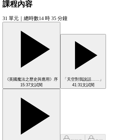
課程內容
31
單元
｜總時數14 時 35 分鐘
《英國魔法之歷史與應用》序
「天空對我說話……」
15:37
文
試閱
41:31
文
試閱