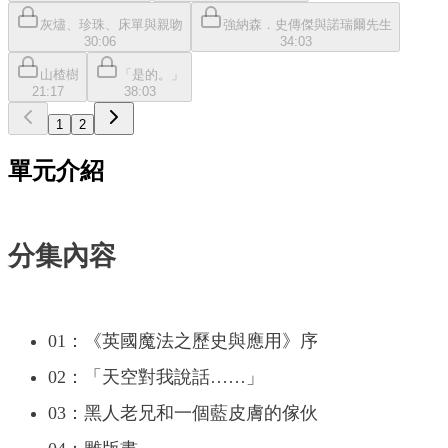
灰燼、珍珠、床單與親吻
強納森．史傳傑與諾瑞爾先生
30:06
34:03
山楂樹
「是的。」
21:17
38:03
1
2
單元介紹
分集內容
01：《英國魔法之歷史與應用》序
02：「天空對我說話……」
03：黑人老兄和一個藍皮膚的傢伙