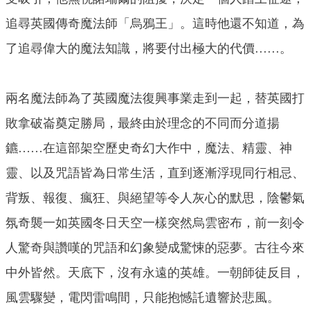
追尋英國傳奇魔法師「烏鴉王」。這時他還不知道，為
了追尋偉大的魔法知識，將要付出極大的代價……。
兩名魔法師為了英國魔法復興事業走到一起，替英國打
敗拿破崙奠定勝局，最終由於理念的不同而分道揚
鑣……在這部架空歷史奇幻大作中，魔法、精靈、神
靈、以及咒語皆為日常生活，直到逐漸浮現同行相忌、
背叛、報復、瘋狂、與絕望等令人灰心的默思，陰鬱氣
氛奇襲一如英國冬日天空一樣突然烏雲密布，前一刻令
人驚奇與讚嘆的咒語和幻象變成驚悚的惡夢。古往今來
中外皆然。天底下，沒有永遠的英雄。一朝師徒反目，
風雲驟變，電閃雷鳴間，只能抱憾託遺響於悲風。