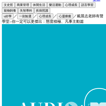
文史哲
商業管理
休閒生活
樂活運動
心理成長
語言學習
寵物飼養
失智專科
疾病照護
／
／
／
／
戴晨志老師有聲
u好學
一刻鯨選
心理成長
心靈療癒
學堂--你一定可以更傑出：態度積極、凡事主動篇