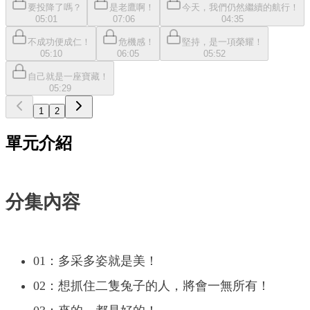
要投降了嗎？
是老鷹啊！
今天，我們仍然繼續的航行！
05:01
07:06
04:35
不成功便成仁！
危機感！
堅持，是一項榮耀！
05:10
06:05
05:52
自己就是一座寶藏！
05:29
1
2
單元介紹
分集內容
01：多采多姿就是美！
02：想抓住二隻兔子的人，將會一無所有！