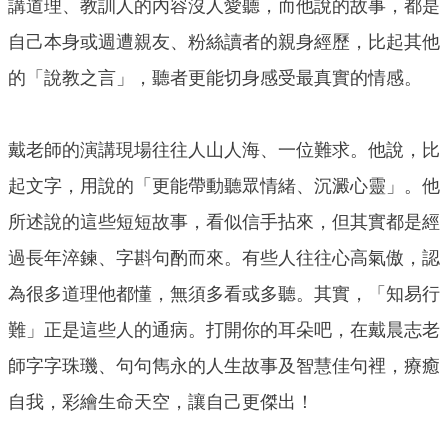
講道理、教訓人的內容沒人愛聽，而他說的故事，都是
自己本身或週遭親友、粉絲讀者的親身經歷，比起其他
的「說教之言」，聽者更能切身感受最真實的情感。
戴老師的演講現場往往人山人海、一位難求。他說，比
起文字，用說的「更能帶動聽眾情緒、沉澱心靈」。他
所述說的這些短短故事，看似信手拈來，但其實都是經
過長年淬鍊、字斟句酌而來。有些人往往心高氣傲，認
為很多道理他都懂，無須多看或多聽。其實，「知易行
難」正是這些人的通病。打開你的耳朵吧，在戴晨志老
師字字珠璣、句句雋永的人生故事及智慧佳句裡，療癒
自我，彩繪生命天空，讓自己更傑出！