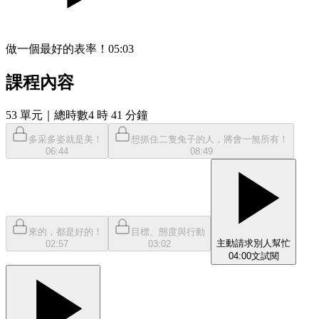
做一個最好的表率！
05:03
課程內容
53
單元
｜總時數4 時 41 分鐘
多采多姿就是美！
想抓住二隻兔子的人，將會一無所有！
06:44
08:49
來的，都是好的！
目標、態度與行動
主動請求別人幫忙
02:57
03:02
04:00
文
試閱