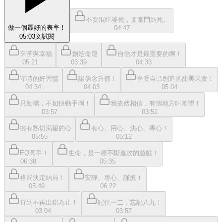
不要混吃等死，要奮鬥到死。
做一個最好的表率！
04:47
05:03
文
試閱
辛苦與幸福
創造命運
自信才是最重要的啊！
05:21
03:39
04:33
守時的好習慣
讓信念升值！
享受自己創造的甜美果實！
04:34
04:03
05:04
只動嘴，不如快動手啊！
我依然相信，有個地方叫希望！
03:57
03:51
擁有熱切渴望的心
有心、用心、決心、專心！
05:55
05:12
EQ高手！
生命，是一種不斷進攻的遊戲！
06:38
05:35
格局決定結局！
安靜、專心、謹慎！
05:49
06:22
直到不再出錯為止！
記住一二，忘記八九！
03:04
03:57