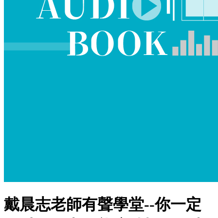
戴晨志老師有聲學堂--你一定