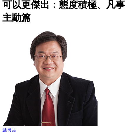
可以更傑出：態度積極、凡事
主動篇
戴晨志