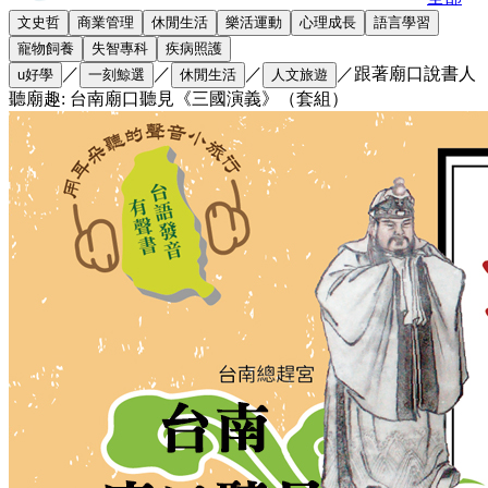
文史哲
商業管理
休閒生活
樂活運動
心理成長
語言學習
寵物飼養
失智專科
疾病照護
／
／
／
／
跟著廟口說書人
u好學
一刻鯨選
休閒生活
人文旅遊
聽廟趣: 台南廟口聽見《三國演義》（套組）