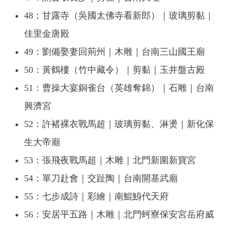
48：甘露寺（吳國太佛寺看新郎）｜玻璃剪黏｜
佳里金唐殿
49：劉備娶妻回荊州｜木雕｜台南三山國王廟
50：黃鶴樓（竹中藏令）｜剪黏｜玉井盤古殿
51：曹操大宴銅雀台（英雄奪錦）｜石雕｜台南
興濟宮
52：許褚裸衣戰馬超｜玻璃剪黏、淋燙｜新化保
生大帝廟
53：張飛夜戰馬超｜木雕｜北門新圍新寶宮
54：單刀赴會｜交趾陶｜台南開基武廟
55：七步成詩｜彩繪｜南鯤鯓代天府
56：安居平五路｜木雕｜北門蚵寮保安宮岳府威