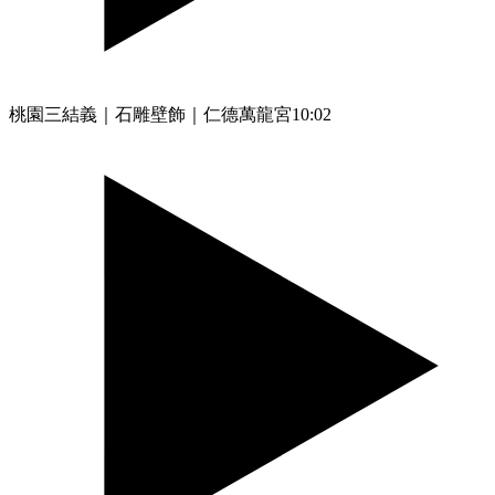
桃園三結義｜石雕壁飾｜仁德萬龍宮
10:02