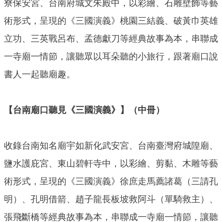
寮保安宮、台南府城文朱殿中，以彩繪、石雕壁飾等藝
術形式，呈現的《三國演義》桃園三結義、破黃巾英雄
立功、三英戰呂布、孟德獻刀等經典故事為本，串聯成
一寺廟一情節，讓聽眾以耳朵聽的小旅行，跟著廟口說
書人一起聽廟趣。
【台南廟口聽見《三國演義》】（中冊）
收錄台南知名廟宇如新化武安宮、台南臺灣府城隍廟、
鹽水護庇宮、東山碧軒寺中，以彩繪、剪黏、木雕等藝
術形式，呈現的《三國演義》徐庶走馬薦諸葛（三請孔
明）、孔明借箭、趙子龍長板坡救阿斗（單騎救主）、
張飛斷橋等經典故事為本，串聯成一寺廟一情節，讓聽