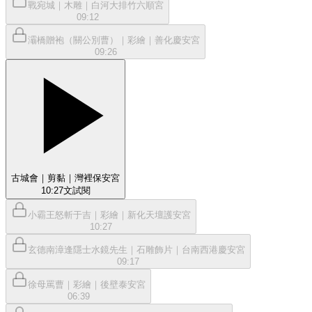
戰宛城｜木雕｜白河大排竹六順宮
09:12
灞橋贈袍（關公別曹）｜彩繪｜善化慶安宮
09:26
古城會｜剪黏｜灣裡保安宮
10:27
文
試閱
小霸王怒斬于吉｜彩繪｜新化天壇護安宮
10:27
玄德南漳逢隱士水鏡先生｜石雕飾片｜台南西港慶安宮
09:17
徐母罵曹｜彩繪｜後壁泰安宮
06:39