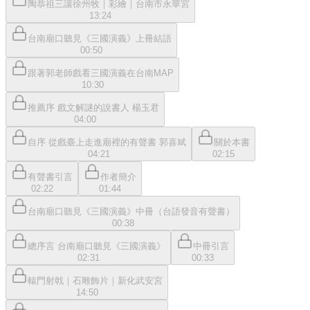
陶恭祖三讓徐州牧｜彩繪｜台南市永華宮
13:24
台南廟口聽見《三國演義》上冊結語
00:50
跟著郭老師戲看三國演義在台南MAP
10:30
推薦序 戲文解謎的說書人 楊玉君
04:00
自序 從戲臺上走進廟裡的有聲書 郭喜斌
關於本書
04:21
02:15
有聲書引言
作者簡介
02:22
01:44
台南廟口聽見《三國演義》中冊（台語發音有聲書）
00:38
總序言 台南廟口聽見《三國演義》
中冊引言
02:31
00:33
轅門射戟｜石雕飾片｜新化武安宮
14:50