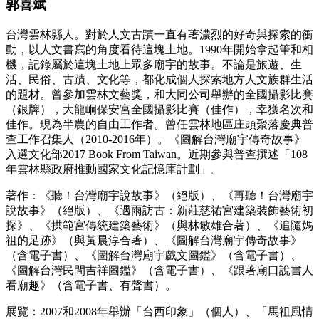
郭喜斌
台灣雲林縣人。對於人文古蹟一直有著濃烈的好奇與探索的衝
動，以人文書寫的角度看待這塊土地。1990年開始拿起筆和相
機，記錄屬於這塊土地上眾多廟宇的故事。不論是旅遊、生
活、民俗、古蹟、文化等，都化成個人探索地方人文族群生活
的題材。曾參加雲林文藝獎，和大同公司舉辦的全國攝影比賽
（銀牌），大龍峒保安宮全國攝影比賽（佳作），幸獲名次和
佳作。現為半農的自由工作者。曾任雲林地區庄頭聚落慶典普
查工作召集人（2010-2016年）。《圖解台灣廟宇傳奇故事》
入選文化部2017 Book From Taiwan。近期參與普查撰述「108
年雲林縣政府推動國家文化記憶庫計劃」。
著作：《聽！台灣廟宇說故事》（絕版）、《再聽！台灣廟宇
說故事》（絕版）、《遇雨訪古：新莊慈祐宮建築裝飾藝術初
探》、《拱範宮傳統建築藝術》（與林敏雄合著）、《追隨媽
祖的足跡》（與黃晨淳合著）、《圖解台灣廟宇傳奇故事》
（含電子書）、《圖解台灣廟宇戲文圖鑑》（含電子書）、
《圖解台灣民間吉祥圖鑑》（含電子書）、《跟著廟口說書人
看廟趣》（含電子書、有聲書）。
展覽：2007和2008年舉辦「台西印象」（個人）、「馬祖風情