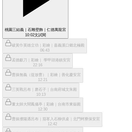
桃園三結義｜石雕壁飾｜仁德萬龍宮
10:02
文
試閱
破黃巾英雄立功｜彩繪｜嘉義溪口鄉北極殿
06:43
孟德獻刀｜彩繪｜ 學甲頭港鎮安宮
22:16
曹操無義（捉放曹）｜彩繪｜善化慶安宮
12:21
三英戰呂布｜磨石子｜台南府城文朱殿
10:13
董太師大鬧鳳儀亭｜彩繪｜台南市東嶽殿
12:30
曹操濮陽遇呂布｜茄苳入石柳供桌｜北門蚵寮保安宮
12:42