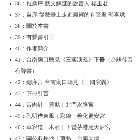
36：推薦序 戲文解謎的說書人 楊玉君
37：自序 從戲臺上走進廟裡的有聲書 郭喜斌
38：關於本書
39：有聲書引言
40：作者簡介
41：台南廟口聽見《三國演義》下冊（台語發音
有聲書）
42：總序言 台南廟口聽見《三國演義》
43：下冊引言
44：苦肉計｜剪黏｜北門永隆宮
45：孔明借東風｜彩繪｜善化慶安宮
46：華容道｜木雕｜下營茅港尾天后宮
47：關公取長沙｜剪黏｜台南天壇