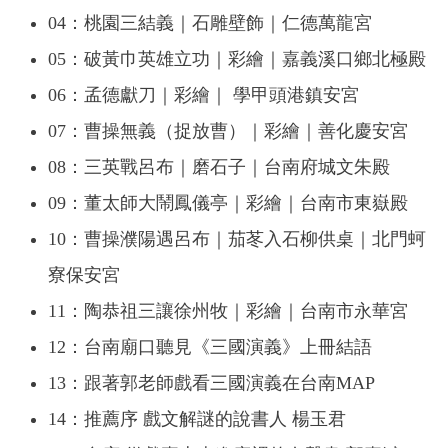
04：桃園三結義｜石雕壁飾｜仁德萬龍宮
05：破黃巾英雄立功｜彩繪｜嘉義溪口鄉北極殿
06：孟德獻刀｜彩繪｜ 學甲頭港鎮安宮
07：曹操無義（捉放曹）｜彩繪｜善化慶安宮
08：三英戰呂布｜磨石子｜台南府城文朱殿
09：董太師大鬧鳳儀亭｜彩繪｜台南市東嶽殿
10：曹操濮陽遇呂布｜茄苳入石柳供桌｜北門蚵
寮保安宮
11：陶恭祖三讓徐州牧｜彩繪｜台南市永華宮
12：台南廟口聽見《三國演義》上冊結語
13：跟著郭老師戲看三國演義在台南MAP
14：推薦序 戲文解謎的說書人 楊玉君