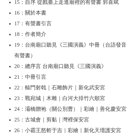
15：自序 從戲臺上走進廟裡的有聲書 郭喜斌
16：關於本書
17：有聲書引言
18：作者簡介
19：台南廟口聽見《三國演義》中冊（台語發音
有聲書）
20：總序言 台南廟口聽見《三國演義》
21：中冊引言
22：轅門射戟｜石雕飾片｜新化武安宮
23：戰宛城｜木雕｜白河大排竹六順宮
24：灞橋贈袍（關公別曹）｜彩繪｜善化慶安宮
25：古城會｜剪黏｜灣裡保安宮
26：小霸王怒斬于吉｜彩繪｜新化天壇護安宮