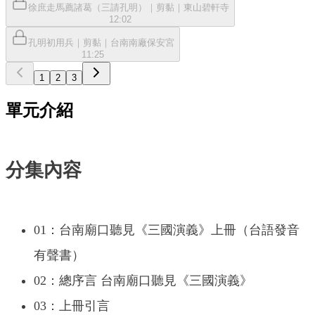
徐庶走馬薦諸葛（三請孔明）｜剪黏｜東山碧軒寺
12:02
孔明初用兵｜剪黏｜台南南廠保安宮
11:25
1
2
3
單元介紹
分集內容
01：台南廟口聽見《三國演義》上冊（台語發音
有聲書）
02：總序言 台南廟口聽見《三國演義》
03：上冊引言