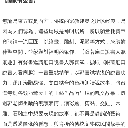
【關於有聲書】
無論是東方或是西方，傳統的宗教建築之所以經典，是
因為人們認為，這些場域是神明居所，所以願意耗費巨
資聘請一流巨匠，以繪畫、雕刻、泥塑等方式，來裝飾
神聖空間，並彰顯對神明的敬仰。【跟著廟口說書人聽
廟趣】有聲書邀請廟口說書人郭喜斌，擷取《跟著廟口
說書人看廟趣》一書重點精華，以郭喜斌精湛的說書功
力，運用淺顯易懂、文白結合的台語朗讀說故事。將台
灣寺廟各類巧奪天工的工藝作品所呈現的戲文故事，透
過郭老師生動的朗讀表情，讓彩繪、剪黏、交趾、木
雕、石雕之中想要表現的故事，都不再是靜態的藝術，
而是透過圖像的聯想，與背後的傳統文學或民間故事的