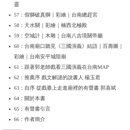
靈
57：假獅破真獅｜彩繪｜台南總趕宮
58：天水關｜彩繪｜楠西北極殿
59：空城計｜木雕｜台南八吉境關帝廳
60：台南廟口聽見《三國演義》結語｜百壽圖｜
彩繪｜台南安平城隍廟
61：跟著郭老師戲看三國演義在台南MAP
62：推薦序 戲文解謎的說書人 楊玉君
63：自序 從戲臺上走進廟裡的有聲書 郭喜斌
64：關於本書
65：有聲書引言
66：作者簡介