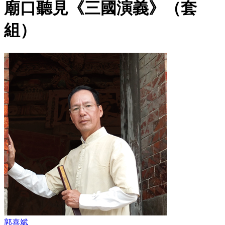
廟口聽見《三國演義》（套
組）
郭喜斌