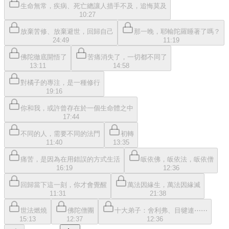
生命無常，疾病、死亡總讓人措手不及，追悔莫及
10:27
放棄苦修、放棄避世，回歸自己
那一晚，耶輸陀羅睡著了嗎？
24:49
11:19
佛陀徹底開悟了
苦痛消失了，一切都不同了
13:11
14:58
對橘子的專注，是一種修行
19:16
你和我，或許曾存在於一個生命體之中
17:44
不同的人，需要不同的法門
初轉
11:40
13:35
痛苦，是因為在用錯誤的方式生活
皈依佛，皈依法，皈依僧
16:19
12:36
回歸當下這一刻，你才會覺醒
萬法因緣生，萬法因緣滅
11:31
21:38
世法燃燒
佛陀僧團
十大弟子：舍利弗、目犍連⋯⋯
15:13
12:37
12:36