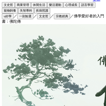
文史哲
商業管理
休閒生活
樂活運動
心理成長
語言學習
寵物飼養
失智專科
疾病照護
／
／
／
／
佛學愛好者的入門
u好學
一刻鯨選
文史哲
宗教經典
書：佛陀傳