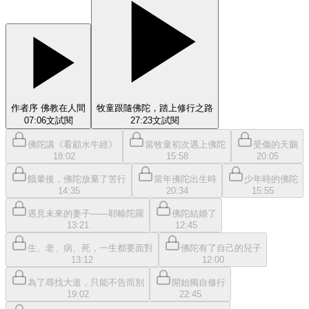
作者序 佛教在人間
牧童跟隨佛陀，踏上修行之路
07:06
文
試閱
27:23
文
試閱
佛陀講《看顧水牛經》
當牧童初次遇上佛陀
受傷的天鵝
18:02
15:58
20:05
餓暈後，佛陀放棄了苦行
當年佛陀出生時
少年時的佛陀
14:35
20:34
15:55
遇見未來的妻子——耶輸陀羅
佛陀結婚了
13:21
12:45
生、老、病、死，一生都要面對
佛陀有了自己的兒子
13:12
12:00
為了尋找大道，只能不告而別
開始獨自修行
19:02
22:45