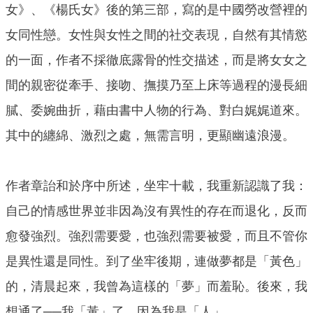
女》、《楊氏女》後的第三部，寫的是中國勞改營裡的
女同性戀。女性與女性之間的社交表現，自然有其情慾
的一面，作者不採徹底露骨的性交描述，而是將女女之
間的親密從牽手、接吻、撫摸乃至上床等過程的漫長細
膩、委婉曲折，藉由書中人物的行為、對白娓娓道來。
其中的纏綿、激烈之處，無需言明，更顯幽遠浪漫。
作者章詒和於序中所述，坐牢十載，我重新認識了我：
自己的情感世界並非因為沒有異性的存在而退化，反而
愈發強烈。強烈需要愛，也強烈需要被愛，而且不管你
是異性還是同性。到了坐牢後期，連做夢都是「黃色」
的，清晨起來，我曾為這樣的「夢」而羞恥。後來，我
想通了──我「黃」了，因為我是「人」。