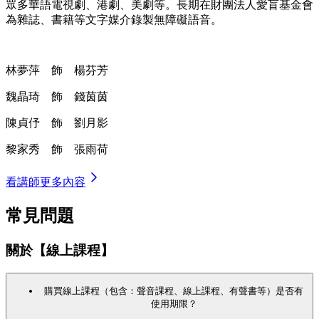
眾多華語電視劇、港劇、美劇等。長期在財團法人愛盲基金會
為雜誌、書籍等文字媒介錄製無障礙語音。
林夢萍 飾 楊芬芳
魏晶琦 飾 錢茵茵
陳貞伃 飾 劉月影
黎家秀 飾 張雨荷
看講師更多內容
常見問題
關於【線上課程】
購買線上課程（包含：聲音課程、線上課程、有聲書等）是否有
使用期限？