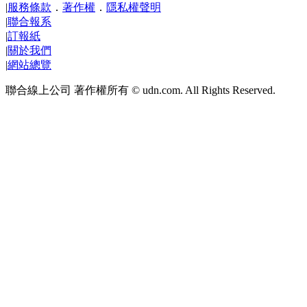
|
服務條款
．
著作權
．
隱私權聲明
|
聯合報系
|
訂報紙
|
關於我們
|
網站總覽
聯合線上公司 著作權所有 © udn.com. All Rights Reserved.