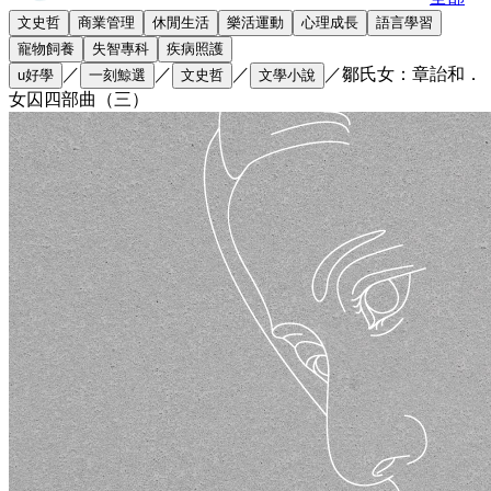
文史哲
商業管理
休閒生活
樂活運動
心理成長
語言學習
寵物飼養
失智專科
疾病照護
／
／
／
／
鄒氏女：章詒和．
u好學
一刻鯨選
文史哲
文學小說
女囚四部曲（三）