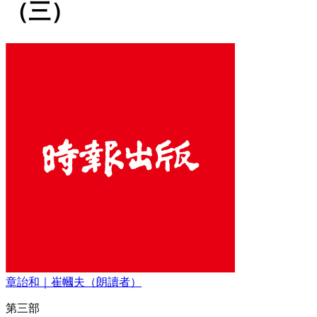
（三）
章詒和｜崔幗夫（朗讀者）
第三部