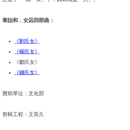
章詒和．女囚四部曲：
《劉氏女》
《楊氏女》
《鄒氏女》
《錢氏女》
贊助單位：文化部
剪輯工程：王奕久