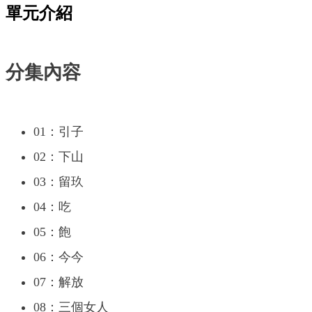
單元介紹
分集內容
01：引子
02：下山
03：留玖
04：吃
05：飽
06：今今
07：解放
08：三個女人