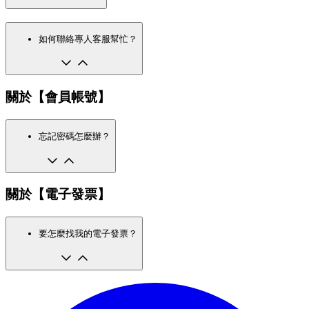
如何聯絡專人客服幫忙？
關於【會員帳號】
忘記密碼怎麼辦？
關於【電子發票】
要怎麼找我的電子發票？