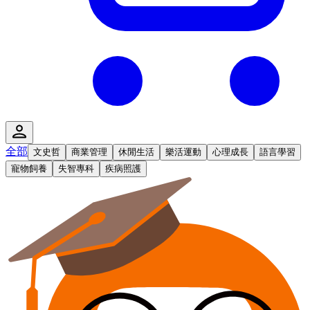
全部
文史哲
商業管理
休閒生活
樂活運動
心理成長
語言學習
寵物飼養
失智專科
疾病照護