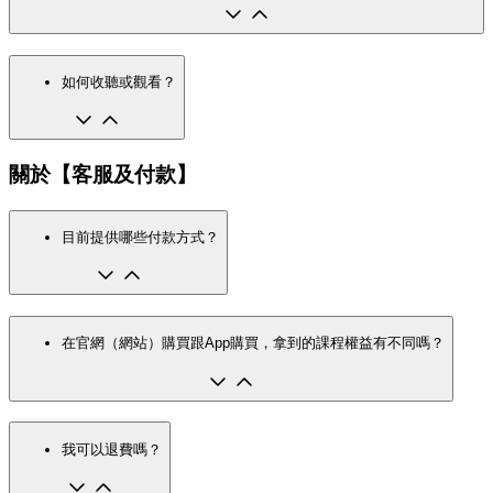
如何收聽或觀看？
關於【客服及付款】
目前提供哪些付款方式？
在官網（網站）購買跟App購買，拿到的課程權益有不同嗎？
我可以退費嗎？