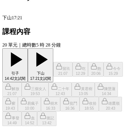
下山
17:21
課程內容
20
單元
｜總時數5 時 28 分鐘
留玖
吃
飽
今今
引子
下山
21:07
12:29
20:06
15:29
14:42
文
試閱
17:21
文
試閱
解放
三個女人
二十年
黃君樹
陳慧蓮
21:07
19:53
12:43
13:05
14:34
癬
易瘋子
樹木
批鬥
收拾
雄鷹嶺
19:43
10:00
16:33
16:36
18:55
20:43
事發
血
後記
14:49
14:52
13:42