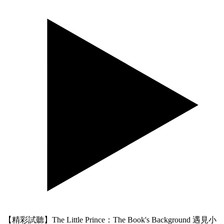
【精彩試聽】The Little Prince：The Book's Background 遇見小