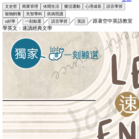
文史哲
商業管理
休閒生活
樂活運動
心理成長
語言學習
寵物飼養
失智專科
疾病照護
／
／
／
／
跟著空中英語教室
u好學
一刻鯨選
語言學習
英語
學英文：速讀經典文學