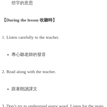
些字的意思
【During the lesson 收聽時】
1. Listen carefully to the teacher.
專心聽老師的發音
2. Read along with the teacher.
跟著朗讀課文
3. Don’t try to understand every word. Listen for the main