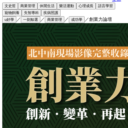
文史哲
商業管理
休閒生活
樂活運動
心理成長
語言學習
寵物飼養
失智專科
疾病照護
／
／
／
／
創業力論壇
u好學
一刻鯨選
商業管理
成功學