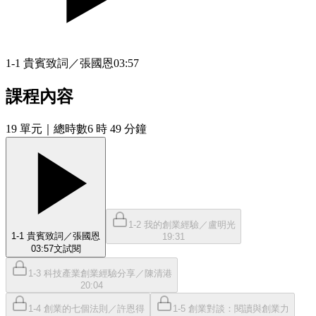
1-1 貴賓致詞／張國恩
03:57
課程內容
19
單元
｜總時數6 時 49 分鐘
1-2 我的創業經驗／盧明光
1-1 貴賓致詞／張國恩
19:31
03:57
文
試閱
1-3 科技產業創業經驗分享／陳清港
20:04
1-4 創業的七個法則／許恩得
1-5 創業對談：閱讀與創業力