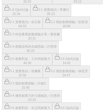
26:52
43:12
1-6 Q&A討論
2-1 貴賓致詞／李書行
15:34
05:23
2-1 貴賓致詞／佘日新
2-2 我的創業經驗／彭双浪
04:03
18:06
2-3 科技產業創業經驗分享／蔡裕慶
33:31
2-4 創業該有的永續思維／許恩得
40:24
2-5 創業對談：工作與創業力
2-6 Q&A討論
44:36
14:42
3-1 貴賓致詞／容繼業
3-2 我的創業經驗／林廷芳
10:56
24:47
3-3 我的創業經驗／許銘仁
15:40
3-4 擁有創業力的七個秘訣／許恩得
23:29
3-5 創業對談：生活與創業力
3-6 Q&A討論