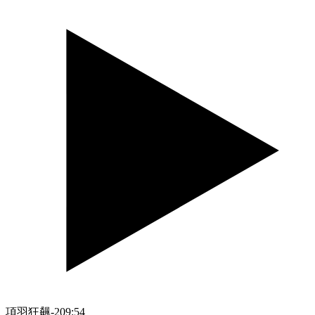
項羽狂飆-2
09:54