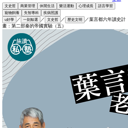
文史哲
商業管理
休閒生活
樂活運動
心理成長
語言學習
寵物飼養
失智專科
疾病照護
／
／
／
／
葉言都六年讀史計
u好學
一刻鯨選
文史哲
歷史文明
畫：第二部秦的帝國實驗（五）