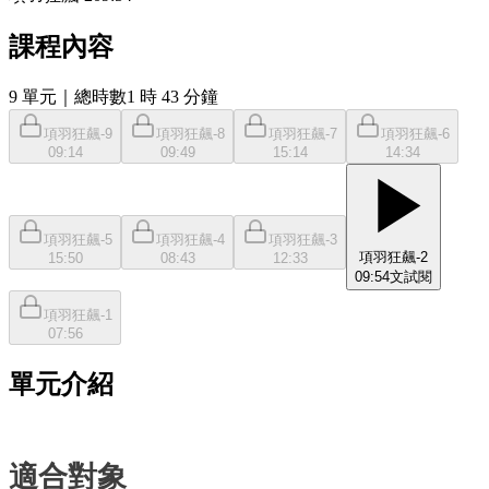
課程內容
9
單元
｜總時數1 時 43 分鐘
項羽狂飆-9
項羽狂飆-8
項羽狂飆-7
項羽狂飆-6
09:14
09:49
15:14
14:34
項羽狂飆-5
項羽狂飆-4
項羽狂飆-3
項羽狂飆-2
15:50
08:43
12:33
09:54
文
試閱
項羽狂飆-1
07:56
單元介紹
適合對象