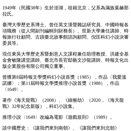
1949年（民國38年）生於澎湖，祖籍北京，父系為滿族葉赫那
拉氏。
臺灣大學歷史系博士。曾任英文漢聲雜誌研究員、中國時報各
項職務（從人間副刊編輯到財務長）、世新大學兼任講師、時
報旅行社顧問、古蹟臺北故事館諮詢顧問、倪匡科幻小說決審
委員等。
現任東吳大學歷史系暨創意人文課程兼任助理教授、洪建全基
金會敏隆講堂講師、臺北市長官邸藝文沙龍講師、時報文化出
版企業股份有限公司獨立董事。
曾獲第8屆時報文學獎科幻小說首獎（1985），作品〈我愛溫
諾娜〉；第11屆時報文學獎推理小說首獎（1988），作品
〈1649〉。
著作《海天龍戰》（2008）、《綠猴劫》（2020，《海天龍
戰》32年紀念新版），科幻小說集。
推理小說〈1649〉改編為電影《遊戲規則》（1989）。
談中國歷史：《讓我們來到南朝》、《讓我們來到北朝》