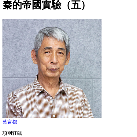
秦的帝國實驗（五）
葉言都
項羽狂飆