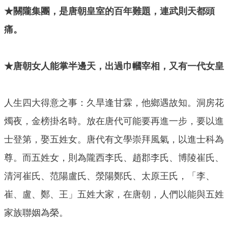
★關隴集團，是唐朝皇室的百年難題，連武則天都頭
痛。
★唐朝女人能掌半邊天，出過巾幗宰相，又有一代女皇
人生四大得意之事：久旱逢甘霖，他鄉遇故知。洞房花
燭夜，金榜掛名時。放在唐代可能要再進一步，要以進
士登第，娶五姓女。唐代有文學崇拜風氣，以進士科為
尊。而五姓女，則為隴西李氏、趙郡李氏、博陵崔氏、
清河崔氏、范陽盧氏、滎陽鄭氏、太原王氏，「李、
崔、盧、鄭、王」五姓大家，在唐朝，人們以能與五姓
家族聯姻為榮。