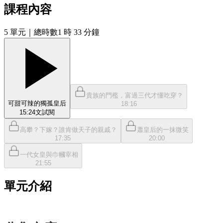
課程內容
5
單元
｜總時數1 時 33 分鐘
貴族的門檻，富過三代才懂吃穿？
可甜可辣的獨孤皇后
18:16
15:24
文
試閱
高攀？下嫁？誰肯做天子的親戚？
蕭皇后的一抹微笑
17:35
20:00
一代女皇與巾幗宰相
21:55
單元介紹