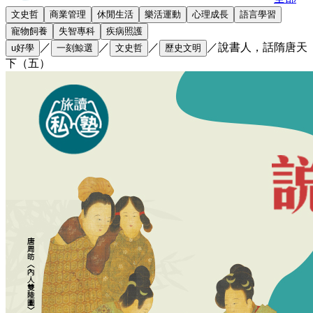
文史哲
商業管理
休閒生活
樂活運動
心理成長
語言學習
寵物飼養
失智專科
疾病照護
／
／
／
／
說書人，話隋唐天
u好學
一刻鯨選
文史哲
歷史文明
下（五）