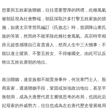
想要與五姓家族聯姻，往往需要豐厚的聘禮，此種風氣
被朝廷視為社會弊端，朝廷採取許多打擊五姓家族的措
施，如唐太宗李世民編訂《氏族志》時，曾調降山東氏
族的等第，然而終不能革除此種社會風氣。高宗時宰相
薛元超曾感嘆自己富貴過人，然而人生中三大憾事：不
能以進士擢第、不娶五姓女、不得修國史。由此可以反
映出五姓在唐朝的地位。
政治聯姻，連皇族都不能置身事外，何況寒門士人、殷
商富家，通過聯姻手段，鞏固或加強政治地位，甚至平
衡朝局，成為大唐歷代君主審慎思考的布局，也因此后
妃母家的外戚勢力，往往也成為左右唐代歷史發展格局