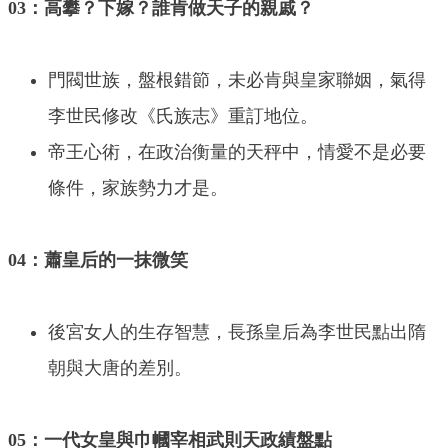
03：高攀？下嫁？誰肯做天子的親戚？
門閥世族，盤根錯節，未必肯與皇家聯姻，氣得
李世民修改《氏族志》重訂地位。
帝王心術，在政治衡量的天秤中，情愛不是必要
條件，家族勢力才是。
04：蕭皇后的一抹微笑
後宮女人的生存智慧，長孫皇后為李世民點出隋
朝與大唐的差別。
05：一代女皇與巾幗宰相武則天政績盤點