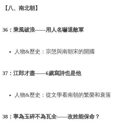
【八、南北朝】
36：乘風破浪——用人名嚇退敵軍
人物&歷史：宗愨與南朝宋的開國
37：江郎才盡——6歲寫詩也是他
人物&歷史：從文學看南朝的繁榮和衰落
38：寧為玉碎不為瓦全——改姓能保命？