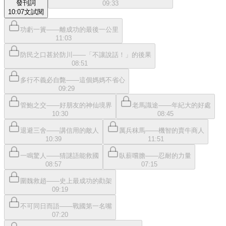
發刊詞
09:33
10:07
文
試閱
功虧一簣——離成功的最後一公里
11:03
防民之口甚於防川——「不讓說話！」的後果
08:51
多行不義必自斃——這個媽媽不省心
09:29
管鮑之交——好朋友的神仙境界
老馬識途——年紀大的好處
10:30
08:45
退避三舍——講信用的敵人
厲兵秣馬——機智的賣牛商人
10:39
11:51
一鳴驚人——猜謎語能救國
臥薪嚐膽——忍耐的力量
08:57
07:15
圍魏救趙——史上最成功的勸架
09:19
不可同日而語——戰國第一名嘴
07:20