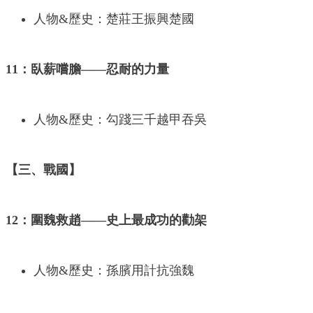
人物&歷史：楚莊王振興楚國
11：臥薪嚐膽——忍耐的力量
人物&歷史：勾踐三千越甲吞吳
【三、戰國】
12：圍魏救趙——史上最成功的勸架
人物&歷史：孫臏用計抗強魏