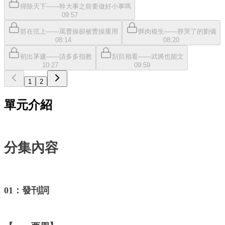
掃除天下——幹大事之前要做好小事嗎
09:57
箭在弦上——罵曹操卻被曹操重用
髀肉複生——胖哭了的劉備
08:14
08:20
初出茅廬——請多多指教
刮目相看——武將也能文
10:27
09:59
1
2
單元介紹
分集內容
01：發刊詞