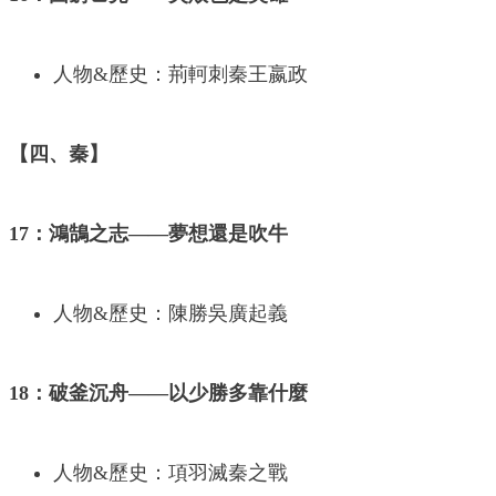
人物&歷史：荊軻刺秦王嬴政
【四、秦】
17：鴻鵠之志——夢想還是吹牛
人物&歷史：陳勝吳廣起義
18：破釜沉舟——以少勝多靠什麼
人物&歷史：項羽滅秦之戰