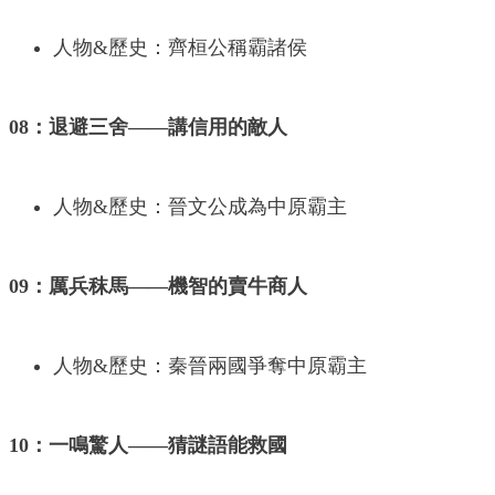
人物&歷史：齊桓公稱霸諸侯
08：退避三舍——講信用的敵人
人物&歷史：晉文公成為中原霸主
09：厲兵秣馬——機智的賣牛商人
人物&歷史：秦晉兩國爭奪中原霸主
10：一鳴驚人——猜謎語能救國