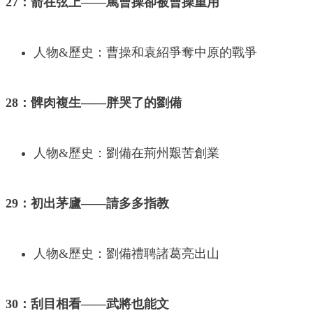
27：箭在弦上——罵曹操卻被曹操重用
人物&歷史：曹操和袁紹爭奪中原的戰爭
28：髀肉複生——胖哭了的劉備
人物&歷史：劉備在荊州艱苦創業
29：初出茅廬——請多多指教
人物&歷史：劉備禮聘諸葛亮出山
30：刮目相看——武將也能文