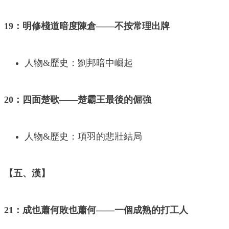
19：明修棧道暗度陳倉——不按常理出牌
人物&歷史：劉邦暗中崛起
20：四面楚歌——楚霸王最後的倔強
人物&歷史：項羽的悲壯結局
【五、漢】
21：成也蕭何敗也蕭何——一個成熟的打工人