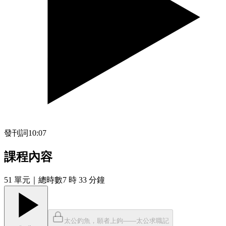
發刊詞
10:07
課程內容
51
單元
｜總時數7 時 33 分鐘
太公釣魚，願者上鉤——太公求職記