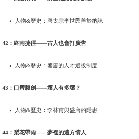
人物&歷史：唐太宗李世民善於納諫
42：終南捷徑——古人也會打廣告
人物&歷史：盛唐的人才選拔制度
43：口蜜腹劍——壞人有多壞？
人物&歷史：李林甫與盛唐的隱患
44：梨花帶雨——夢裡的遠方情人