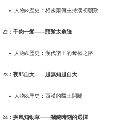
人物&歷史：相國蕭何主持漢初朝政
22：千鈞一髮——頭髮太危險
人物&歷史：漢代諸王的奪權之路
23：夜郎自大——越無知越自大
人物&歷史：西漢的疆土開闢
24：疾風知勁草——關鍵時刻的選擇