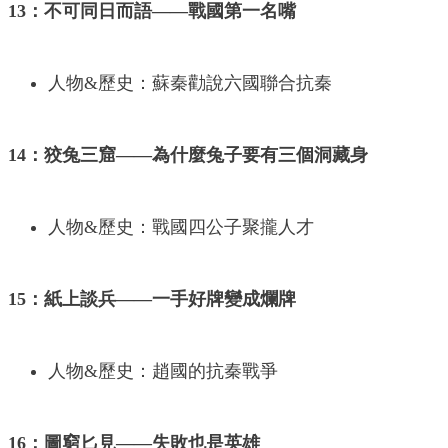
13：不可同日而語——戰國第一名嘴
人物&歷史：蘇秦勸說六國聯合抗秦
14：狡兔三窟——為什麼兔子要有三個洞藏身
人物&歷史：戰國四公子聚攏人才
15：紙上談兵——一手好牌變成爛牌
人物&歷史：趙國的抗秦戰爭
16：圖窮匕見——失敗也是英雄