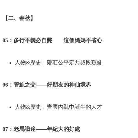
【二、春秋】
05：多行不義必自斃——這個媽媽不省心
人物&歷史：鄭莊公平定共叔段叛亂
06：管鮑之交——好朋友的神仙境界
人物&歷史：齊國內亂中誕生的人才
07：老馬識途——年紀大的好處