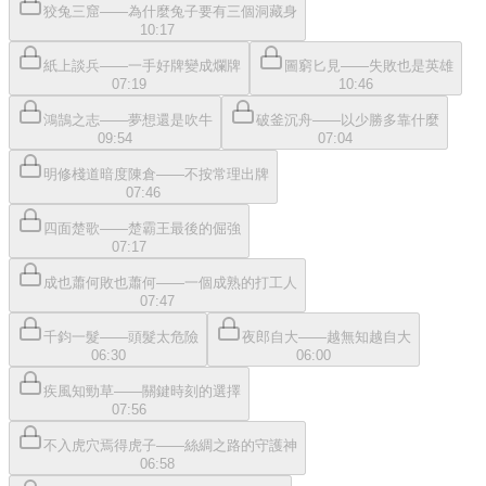
狡兔三窟——為什麼兔子要有三個洞藏身
10:17
紙上談兵——一手好牌變成爛牌
圖窮匕見——失敗也是英雄
07:19
10:46
鴻鵠之志——夢想還是吹牛
破釜沉舟——以少勝多靠什麼
09:54
07:04
明修棧道暗度陳倉——不按常理出牌
07:46
四面楚歌——楚霸王最後的倔強
07:17
成也蕭何敗也蕭何——一個成熟的打工人
07:47
千鈞一髮——頭髮太危險
夜郎自大——越無知越自大
06:30
06:00
疾風知勁草——關鍵時刻的選擇
07:56
不入虎穴焉得虎子——絲綢之路的守護神
06:58