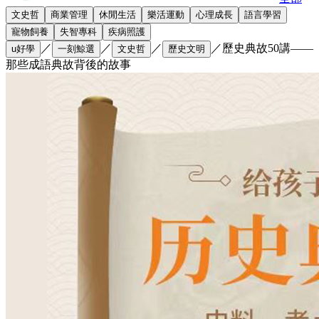
文史哲
商業管理
休閒生活
樂活運動
心理成長
語言學習
寵物飼養
失智專科
疾病照護
／
／
／
／
歷史典故50講——
u好學
一刻鯨選
文史哲
歷史文明
那些成語典故背後的故事