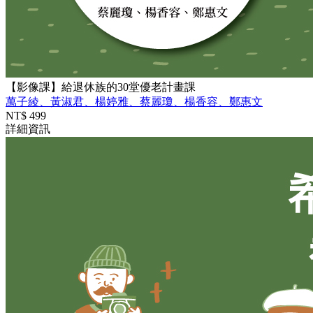
【影像課】給退休族的30堂優老計畫課
萬子綾、黃淑君、楊婷雅、蔡麗瓊、楊香容、鄭惠文
NT$
499
詳細資訊