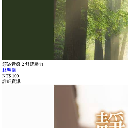
頌缽音療 2 舒緩壓力
林明儀
NT$
100
詳細資訊