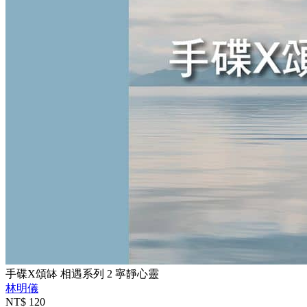
手碟X頌缽 相遇系列 2 寧靜心靈
林明儀
NT$
120