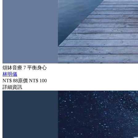
頌缽音療 7 平衡身心
林明儀
NT$
88
原價 NT$
100
詳細資訊