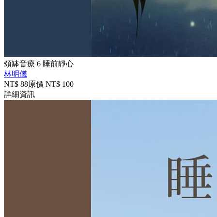
頌缽音療 6 睡前靜心
林明儀
NT$
88
原價 NT$
100
詳細資訊