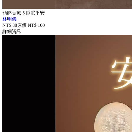
頌缽音療 5 睡眠平安
林明儀
NT$
88
原價 NT$
100
詳細資訊