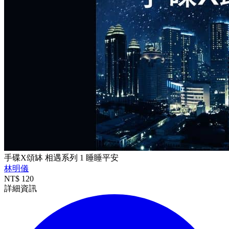
手碟X頌缽 相遇系列 1 睡睡平安
林明儀
NT$
120
詳細資訊