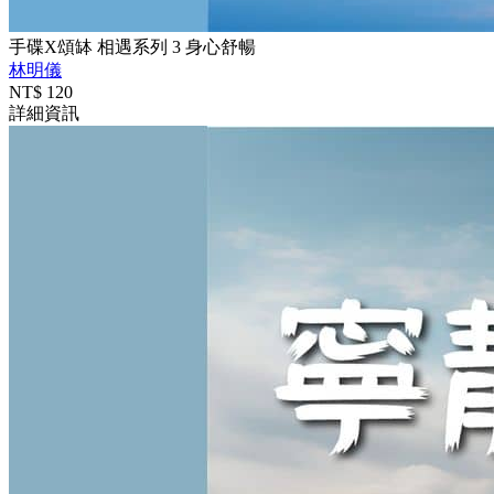
手碟X頌缽 相遇系列 3 身心舒暢
林明儀
NT$
120
詳細資訊