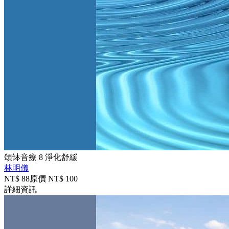
頌缽音療 8 淨化舒緩
林明儀
NT$
88
原價 NT$
100
詳細資訊