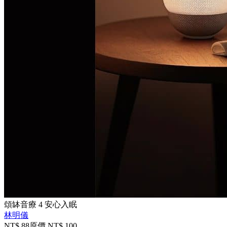
頌缽音療 4 安心入眠
林明儀
NT$
88
原價 NT$
100